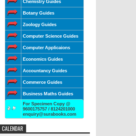
Chemistry Guides
Botany Guides
Zoology Guides
Computer Science Guides
Computer Applicaions
Economics Guides
Accountancy Guides
Commerce Guides
Business Maths Guides
For Specimen Copy @
9600175757 / 8124201000
enquiry@surabooks.com
CALENDAR