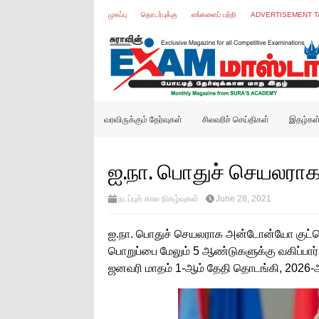
முகப்பு
தொடர்புக்கு
எங்களைப் பற்றி
ADVERTISEMENT T
வரவிருக்கும் தேர்வுகள்
சிலவரிச் செய்திகள்
இதழ்கள
ஐ.நா. பொதுச் செயலராக 
நடப்புக் கால நிகழ்வுகள்
June 28, 2021
ஐ.நா. பொதுச் செயலராக அன்டோன்யோ குட்டெரெ
பொறுப்பை மேலும் 5 ஆண்டுகளுக்கு வகிப்பா
ஜனவரி மாதம் 1-ஆம் தேதி தொடங்கி, 2026-ஆம