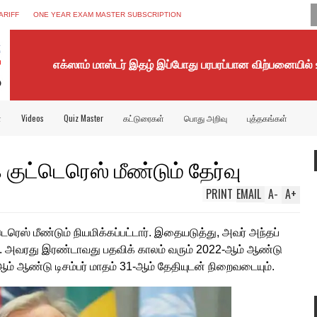
ARIFF
ONE YEAR EXAM MASTER SUBSCRIPTION
எக்ஸாம் மாஸ்டர் இதழ் இப்போது பரபரப்பான விற்பனையில்
்
Videos
Quiz Master
கட்டுரைகள்
பொது அறிவு
புத்தகங்கள்
குட்டெரெஸ் மீண்டும் தேர்வு
PRINT
EMAIL
A
-
A
+
ஸ் மீண்டும் நியமிக்கப்பட்டார். இதையடுத்து, அவர் அந்தப்
ர். அவரது இரண்டாவது பதவிக் காலம் வரும் 2022-ஆம் ஆண்டு
் ஆண்டு டிசம்பர் மாதம் 31-ஆம் தேதியுடன் நிறைவடையும்.