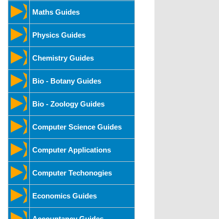
Maths Guides
Physics Guides
Chemistry Guides
Bio - Botany Guides
Bio - Zoology Guides
Computer Science Guides
Computer Applications
Computer Techonogies
Economics Guides
Accountancy Guides