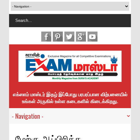
எக்ஸாம் மாஸ்டர் இதழ் இப்போது பரபரப்பான விற்பனையில்
உங்கள் அருகில் உள்ள கடைகளில் கிடைக்கிறது.
மேற்கு ஆப்பிரிக்க