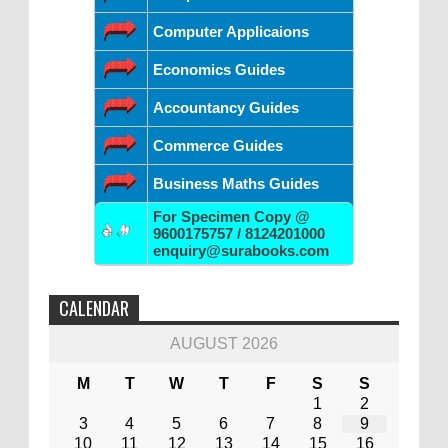
Computer Applicaions
Economics Guides
Accountancy Guides
Commerce Guides
Business Maths Guides
For Specimen Copy @
9600175757 / 8124201000
enquiry@surabooks.com
CALENDAR
AUGUST 2026
M
T
W
T
F
S
S
1
2
3
4
5
6
7
8
9
10
11
12
13
14
15
16