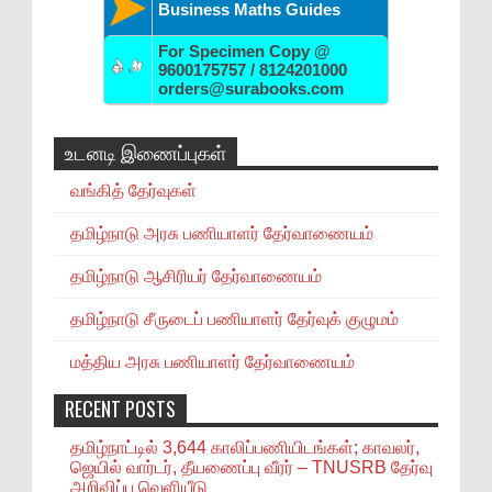
Business Maths Guides
For Specimen Copy @
9600175757 / 8124201000
orders@surabooks.com
உடனடி இணைப்புகள்
வங்கித் தேர்வுகள்
தமிழ்நாடு அரசு பணியாளர் தேர்வாணையம்
தமிழ்நாடு ஆசிரியர் தேர்வாணையம்
தமிழ்நாடு சீருடைப் பணியாளர் தேர்வுக் குழுமம்
மத்திய அரசு பணியாளர் தேர்வாணையம்
RECENT POSTS
தமிழ்நாட்டில் 3,644 காலிப்பணியிடங்கள்; காவலர்,
ஜெயில் வார்டர், தீயணைப்பு வீரர் – TNUSRB தேர்வு
அறிவிப்பு வெளியீடு