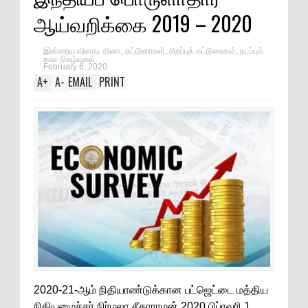
ஆய்வறிக்கை 2019 – 2020
இன்றைய வினாடி வினா
,
கட்டுரைகள்
,
சிறப்புக் கட்டுரைகள்
,
நடப்புக்
கால நிகழ்வுகள்
February 6, 2020
A
+
A
-
EMAIL
PRINT
2020-21-ஆம் நிதியாண்டுக்கான பட்ஜெட்டை மத்திய
நிதியமைச்சர் நிர்மலா சீதாராமன் 2020 பிப்ரவரி 1