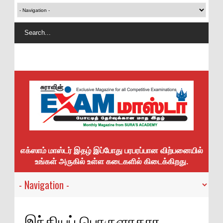
எக்ஸாம் மாஸ்டர் இதழ் இப்போது பரபரப்பான விற்பனையில்
உங்கள் அருகில் உள்ள கடைகளில் கிடைக்கிறது.
இந்தியப் பொருளாதார