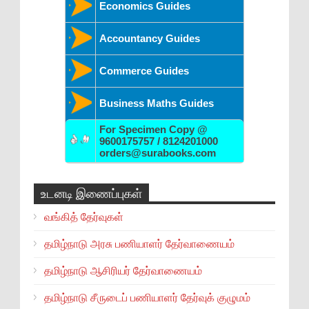
Economics Guides
Accountancy Guides
Commerce Guides
Business Maths Guides
For Specimen Copy @
9600175757 / 8124201000
orders@surabooks.com
உடனடி இணைப்புகள்
வங்கித் தேர்வுகள்
தமிழ்நாடு அரசு பணியாளர் தேர்வாணையம்
தமிழ்நாடு ஆசிரியர் தேர்வாணையம்
தமிழ்நாடு சீருடைப் பணியாளர் தேர்வுக் குழுமம்