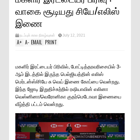
வாகை சூடியது சியே/எலிஸ்
இணை
நடப்புக் கால நிகழ்வுகள்
July 12, 2021
A
+
A
-
EMAIL
PRINT
மகளிர் இரட்டையர் பிரிவில், போட்டித்தரவரிசையில் 3-
ஆம் இடத்தில் இருந்த பெல்ஜியத்தின் எலிஸ்
மெர்டன்ஸ்/சியே சு வெய் இணை கோப்பை வென்றது.
இந்த ஜோடி இறுதிச்சுற்றில் ரஷியாவின் எலினா
வெஸ்னினா/வெரோனிகா குதர்மெடோவா இணையை
வீழ்த்தி பட்டம் வென்றது.