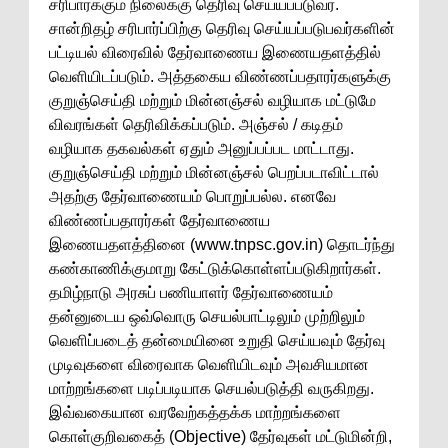
சரிபார்க்கும் நிலைக்கு தெரிவு செய்யப்படுவர்.
சான்றிதழ் சரிபார்ப்பிற்கு தெரிவு செய்யப்படுபவர்களின்
பட்டியல் விரைவில் தேர்வாணைய இணையதளத்தில்
வெளியிடப்படும். அத்தகைய விண்ணப்பதாரர்களுக்கு
குறுஞ்செய்தி மற்றும் மின்னஞ்சல் வழியாக மட்டுமே
விவரங்கள் தெரிவிக்கப்படும். அஞ்சல் / கடிதம்
வழியாக தகவல்கள் ஏதும் அனுப்பப்பட மாட்டாது.
குறுஞ்செய்தி மற்றும் மின்னஞ்சல் பெறப்படாவிட்டால்
அதற்கு தேர்வாணையம் பொறுப்பல்ல. எனவே
விண்ணப்பதாரர்கள் தேர்வாணைய
இணையதளத்தினை (www.tnpsc.gov.in) தொடர்ந்து
கண்காணிக்குமாறு கேட்டுக்கொள்ளப்படுகிறார்கள்.
தமிழ்நாடு அரசுப் பணியாளர் தேர்வாணையம்
தன்னுடைய ஒவ்வொரு செயல்பாட்டிலும் முற்றிலும்
வெளிப்படைத் தன்மையினை உறுதி செய்யவும் தேர்வு
முடிவுகளை விரைவாக வெளியிடவும் அவசியமான
மாற்றங்களை படிப்படியாக செயல்படுத்தி வருகிறது.
இவ்வகையான வரவேற்கத்தக்க மாற்றங்களை
கொள்குறிவகைத் (Objective) தேர்வுகள் மட்டுமின்றி,