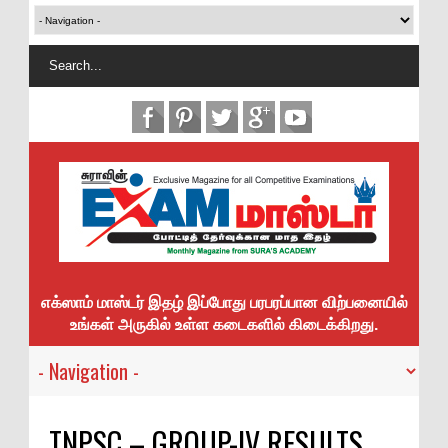
எக்ஸாம் மாஸ்டர் இதழ் இப்போது பரபரப்பான விற்பனையில்
உங்கள் அருகில் உள்ள கடைகளில் கிடைக்கிறது.
TNPSC – GROUP-IV RESULTS