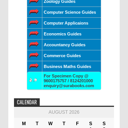
Zoology Guides
Computer Science Guides
Computer Applicaions
Economics Guides
Accountancy Guides
Commerce Guides
Business Maths Guides
For Specimen Copy @
9600175757 / 8124201000
enquiry@surabooks.com
CALENDAR
AUGUST 2026
M
T
W
T
F
S
S