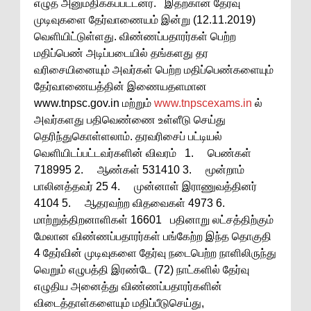
எழுத அனுமதிக்கப்பட்டனர். இதற்கான தேர்வு
முடிவுகளை தேர்வாணையம் இன்று (12.11.2019)
வெளியிட்டுள்ளது. விண்ணப்பதாரர்கள் பெற்ற
மதிப்பெண் அடிப்படையில் தங்களது தர
வரிசையினையும் அவர்கள் பெற்ற மதிப்பெண்களையும்
தேர்வாணையத்தின் இணையதளமான
www.tnpsc.gov.in மற்றும்
www.tnpscexams.in
ல்
அவர்களது பதிவெண்ணை உள்ளீடு செய்து
தெரிந்துகொள்ளலாம். தரவரிசைப் பட்டியல்
வெளியிடப்பட்டவர்களின் விவரம் 1. பெண்கள்
718995 2. ஆண்கள் 531410 3. மூன்றாம்
பாலினத்தவர் 25 4. முன்னாள் இராணுவத்தினர்
4104 5. ஆதரவற்ற விதவைகள் 4973 6.
மாற்றுத்திறனாளிகள் 16601 பதினாறு லட்சத்திற்கும்
மேலான விண்ணப்பதாரர்கள் பங்கேற்ற இந்த தொகுதி
4 தேர்வின் முடிவுகளை தேர்வு நடைபெற்ற நாளிலிருந்து
வெறும் எழுபத்தி இரண்டே (72) நாட்களில் தேர்வு
எழுதிய அனைத்து விண்ணப்பதாரர்களின்
விடைத்தாள்களையும் மதிப்பீடுசெய்து,