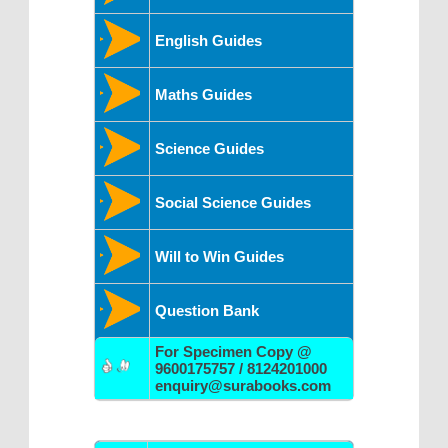
English Guides
Maths Guides
Science Guides
Social Science Guides
Will to Win Guides
Question Bank
For Specimen Copy @
9600175757 / 8124201000
enquiry@surabooks.com