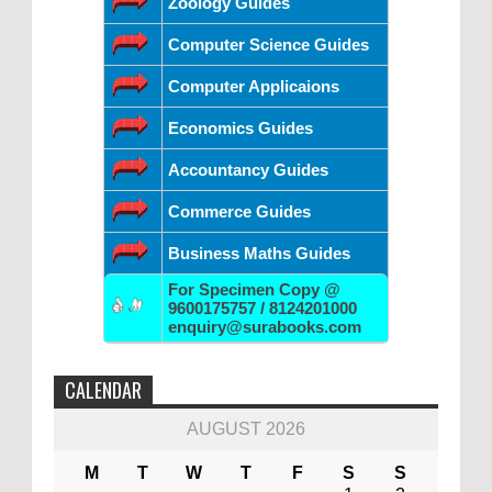
Zoology Guides
Computer Science Guides
Computer Applicaions
Economics Guides
Accountancy Guides
Commerce Guides
Business Maths Guides
For Specimen Copy @
9600175757 / 8124201000
enquiry@surabooks.com
CALENDAR
AUGUST 2026
M
T
W
T
F
S
S