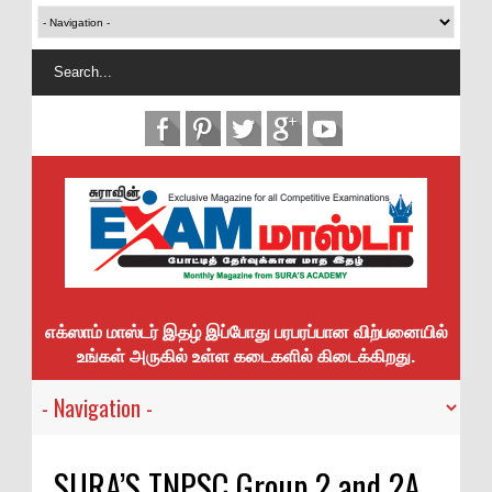
எக்ஸாம் மாஸ்டர் இதழ் இப்போது பரபரப்பான விற்பனையில்
உங்கள் அருகில் உள்ள கடைகளில் கிடைக்கிறது.
SURA’S TNPSC Group 2 and 2A