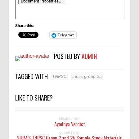
Share this:
Telegram
POSTED BY
ADMIN
TAGGED WITH
TNPSC
tnpsc group 2a
LIKE TO SHARE?
NEWER POST
Ayodhya Verdict
OLDER POST
SURA’S TNPSC Group 2 and 2A Sample Study Materials