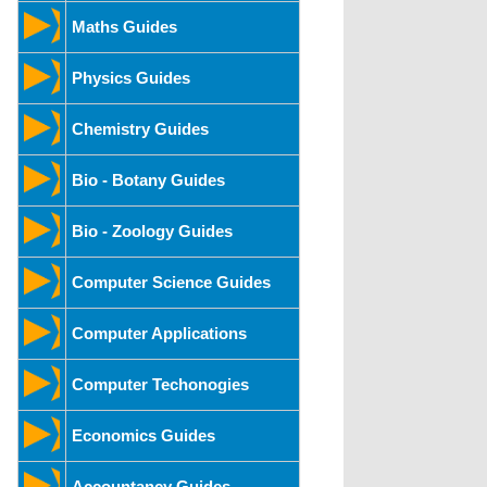
Maths Guides
Physics Guides
Chemistry Guides
Bio - Botany Guides
Bio - Zoology Guides
Computer Science Guides
Computer Applications
Computer Techonogies
Economics Guides
Accountancy Guides