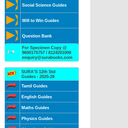
Social Science Guides
Will to Win Guides
Question Bank
For Specimen Copy @
9600175757 / 8124201000
enquiry@surabooks.com
SURA'S 12th Std
Guides - 2025-26
Tamil Guides
English Guides
Maths Guides
Physics Guides