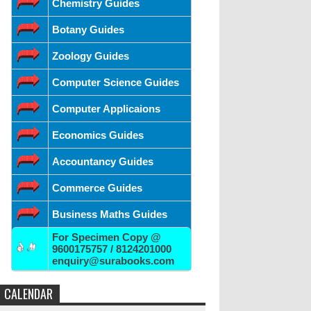
Chemistry Guides
Botany Guides
Zoology Guides
Computer Science Guides
Computer Applicaions
Economics Guides
Accountancy Guides
Commerce Guides
Business Maths Guides
For Specimen Copy @
9600175757 / 8124201000
enquiry@surabooks.com
CALENDAR