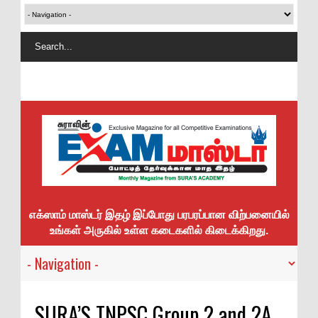
எக்ஸாம் மாஸ்டர் இதழ் இப்போது பரபரப்பான விற்பனையில்
உங்கள் அருகில் உள்ள கடைகளில் கிடைக்கிறது.
SURA’S TNPSC Group 2 and 2A