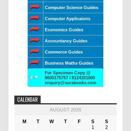
Computer Science Guides
Computer Applicaions
Economics Guides
Accountancy Guides
Commerce Guides
Business Maths Guides
For Specimen Copy @
9600175757 / 8124201000
enquiry@surabooks.com
CALENDAR
AUGUST 2026
M
T
W
T
F
S
S
1
2