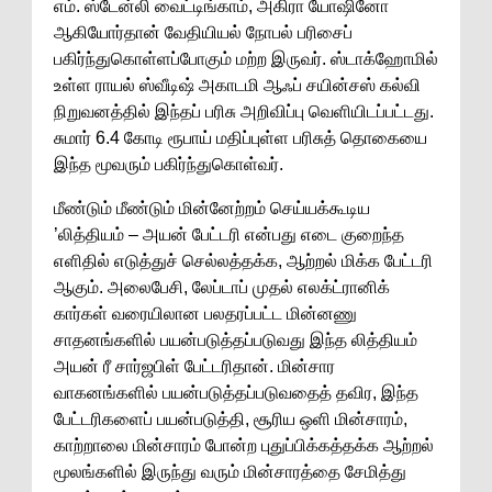
எம். ஸ்டேன்லி வைட்டிங்காம், அகிரா யோஷினோ
ஆகியோர்தான் வேதியியல் நோபல் பரிசைப்
பகிர்ந்துகொள்ளப்போகும் மற்ற இருவர். ஸ்டாக்ஹோமில்
உள்ள ராயல் ஸ்வீடிஷ் அகாடமி ஆஃப் சயின்சஸ் கல்வி
நிறுவனத்தில் இந்தப் பரிசு அறிவிப்பு வெளியிடப்பட்டது.
சுமார் 6.4 கோடி ரூபாய் மதிப்புள்ள பரிசுத் தொகையை
இந்த மூவரும் பகிர்ந்துகொள்வர்.
மீண்டும் மீண்டும் மின்னேற்றம் செய்யக்கூடிய
’லித்தியம் – அயன் பேட்டரி என்பது எடை குறைந்த
எளிதில் எடுத்துச் செல்லத்தக்க, ஆற்றல் மிக்க பேட்டரி
ஆகும். அலைபேசி, லேப்டாப் முதல் எலக்ட்ரானிக்
கார்கள் வரையிலான பலதரப்பட்ட மின்னணு
சாதனங்களில் பயன்படுத்தப்படுவது இந்த லித்தியம்
அயன் ரீ சார்ஜபிள் பேட்டரிதான். மின்சார
வாகனங்களில் பயன்படுத்தப்படுவதைத் தவிர, இந்த
பேட்டரிகளைப் பயன்படுத்தி, சூரிய ஒளி மின்சாரம்,
காற்றாலை மின்சாரம் போன்ற புதுப்பிக்கத்தக்க ஆற்றல்
மூலங்களில் இருந்து வரும் மின்சாரத்தை சேமித்து