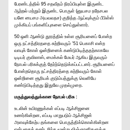
பேரண்டத்தில் 95 சதவீதம் நிரம்பியுள்ள இருண்ட
ஆற்றல் மற்றும் இருண்ட பொருள் (னுயசம நநேசபல
யனே னயசம அயவவநச) குறித்த ஆய்வுக்கும் பீபிள்ஸ்
முக்கியப் பங்களிப்புகளை செய்துள்ளார்.
50 ஒளி ஆண்டு தூரத்தில் உள்ள சூரியனைப் போன்ற
ஒரு நட்சத்திரததை சுற்றிவரும் ’51 பெகாசி என்ற
வாயுக் கோள் ஒன்றினைக் கண்டுபிடித்ததற்காகவே
டிடியர் குவிலாஸ், மைக்கல் மேயர் ஆகிய இருவரும்
நோபல் பரிசுக்குத் தேர்ந்தெடுக்கப்பட்டனர். சூரியனைப்
போன்றதொரு நட்சத்திரத்தை சுற்றிவரும் கோள்
ஒன்றினை சூரியக் குடும்பத்துக்கு வெளியே
கண்டுபிடித்தது இதுவே முதல்முறை.
மருத்துவத்துக்கான நோபல் பரிசு :
உடலின் உயிரணுக்கள் எப்படி ஆக்சிஜனை
உணர்கின்றன, எப்படி மாறுபடும் ஆக்சிஜன்
அளவுக்கேற்ப தங்களை பொருத்திக்கொள்கின்றன
என்பதைக் கண்டறிந்த மூன்று விஞ்ஞானிகளுக்கு