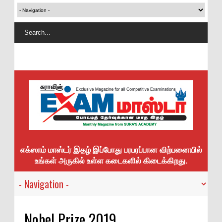
எக்ஸாம் மாஸ்டர் இதழ் இப்போது பரபரப்பான விற்பனையில்
உங்கள் அருகில் உள்ள கடைகளில் கிடைக்கிறது.
Nobel Prize 2019