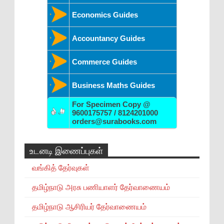
Economics Guides
Accountancy Guides
Commerce Guides
Business Maths Guides
For Specimen Copy @
9600175757 / 8124201000
orders@surabooks.com
உடனடி இணைப்புகள்
வங்கித் தேர்வுகள்
தமிழ்நாடு அரசு பணியாளர் தேர்வாணையம்
தமிழ்நாடு ஆசிரியர் தேர்வாணையம்