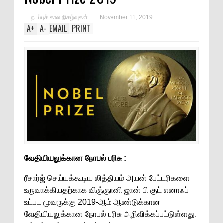
நடப்புக் கால நிகழ்வுகள்
November 11, 2019
A
+
A
-
EMAIL
PRINT
வேதியியலுக்கான நோபல் பரிசு :
ரீசார்ஜ் செய்யக்கூடிய லித்தியம் அயன் பேட்டரிகளை
உருவாக்கியதற்காக விஞ்ஞானி ஜான் பி குட் எனாஃப்
உட்பட மூவருக்கு 2019-ஆம் ஆண்டுக்கான
வேதியியலுக்கான நோபல் பரிசு அறிவிக்கப்பட்டுள்ளது.