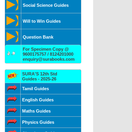
Social Science Guides
Will to Win Guides
Question Bank
For Specimen Copy @
9600175757 / 8124201000
enquiry@surabooks.com
SURA'S 12th Std
Guides - 2025-26
Tamil Guides
English Guides
Maths Guides
Physics Guides