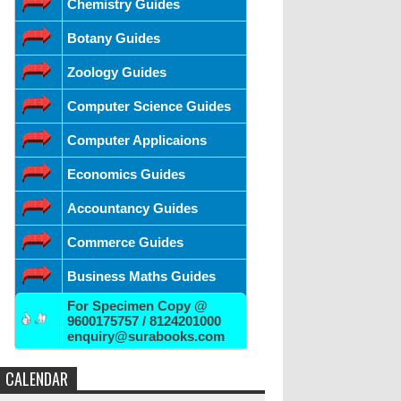
Chemistry Guides
Botany Guides
Zoology Guides
Computer Science Guides
Computer Applicaions
Economics Guides
Accountancy Guides
Commerce Guides
Business Maths Guides
For Specimen Copy @
9600175757 / 8124201000
enquiry@surabooks.com
CALENDAR