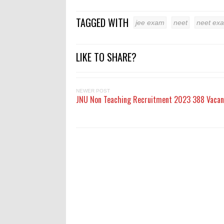
TAGGED WITH
jee exam
neet
neet ex
LIKE TO SHARE?
NEWER POST
JNU Non Teaching Recruitment 2023 388 Vacan