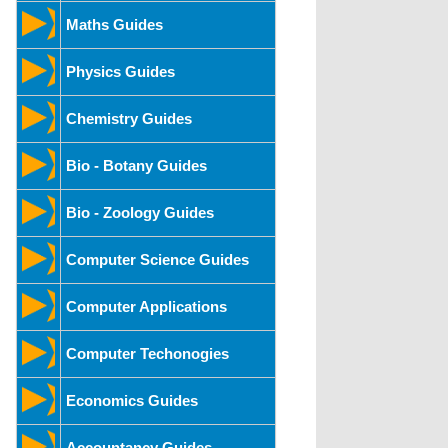
Maths Guides
Physics Guides
Chemistry Guides
Bio - Botany Guides
Bio - Zoology Guides
Computer Science Guides
Computer Applications
Computer Techonogies
Economics Guides
Accountancy Guides