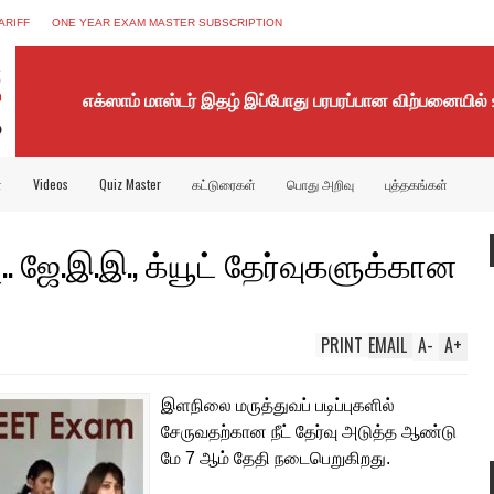
ARIFF
ONE YEAR EXAM MASTER SUBSCRIPTION
எக்ஸாம் மாஸ்டர் இதழ் இப்போது பரபரப்பான விற்பனையில்
்
Videos
Quiz Master
கட்டுரைகள்
பொது அறிவு
புத்தகங்கள்
பு.. ஜே.இ.இ., க்யூட் தேர்வுகளுக்கான
PRINT
EMAIL
A
-
A
+
இளநிலை மருத்துவப் படிப்புகளில்
சேருவதற்கான நீட் தேர்வு அடுத்த ஆண்டு
மே 7 ஆம் தேதி நடைபெறுகிறது.