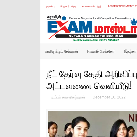
முகப்பு
தொடர்புக்கு
எங்களைப் பற்றி
ADVERTISEMENT T
வரவிருக்கும் தேர்வுகள்
சிலவரிச் செய்திகள்
இதழ்கள
நீட் தேர்வு தேதி அறிவிப்
அட்டவணை வெளியீடு!
நடப்புக் கால நிகழ்வுகள்
December 16, 2022