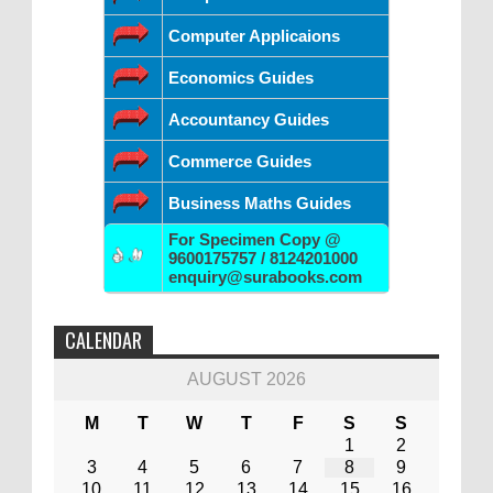
Computer Applicaions
Economics Guides
Accountancy Guides
Commerce Guides
Business Maths Guides
For Specimen Copy @
9600175757 / 8124201000
enquiry@surabooks.com
CALENDAR
AUGUST 2026
M
T
W
T
F
S
S
1
2
3
4
5
6
7
8
9
10
11
12
13
14
15
16