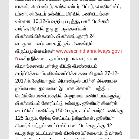
மாசன், பெயிண்டர், கார்பெண்டர், பிட்டர், மெஷினிஸ்ட்,
டர்னர், சர்வேயர் உள்ளிட்ட பிரிவில் பணியிடங்கள்
உள்ளன. 10,12-ம் வகுப்பு படித்து, பணியிடங்கள்
சார்ந்த பிரிவில் ஐ.டி.ஐ. படித்தவர்கள்
விண்ணப்பிக்கலாம். விண்ணப்பதாரர் 24
வயதுடையவர்களாக இருக்க வேண்டும்.
விருப்பமுள்ளவர்கள்
www.secr.indianrailways.gov.i
n
என்ற இணையதளம் வழியாக விரிவான
விவரங்களைப் பார்த்துவிட்டு விண்ணப்பம்
சமர்ப்பிக்கலாம். விண்ணப்பிக்க கடைசி நாள் 27-12-
2017-ந் தேதியாகும். அப்ரண்டிஸ் பயிற்சி அல்லாமல்
மும்பையை தலைமை இடமாக கொண்ட மத்திய
ரெயில்வே மண்டலத்தில் அலுவலக பணியிடங்களுக்கு
விண்ணப்பம் கோரப்பட்டு உள்ளது. ஜூனியர் கிளார்க்,
டைப்பிஸ்ட் பணிக்கு 150 பேரும், கூட்ஸ் கார்டு பணிக்கு
125 பேரும், தேர்வு செய்யப்படுகிறார்கள். ஜூனியர்
கிளார்க் மற்றும் டைப்பிஸ்ட் பணியிடங்களுக்கு 42
வயதுக்கு உட்பட்டவர்கள் விண்ணப்பிக்கலாம். இவர்கள்