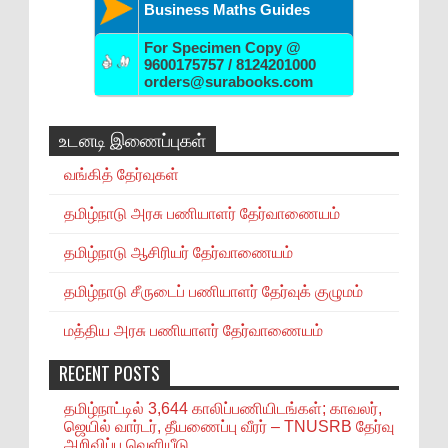
Business Maths Guides
For Specimen Copy @
9600175757 / 8124201000
orders@surabooks.com
உடனடி இணைப்புகள்
வங்கித் தேர்வுகள்
தமிழ்நாடு அரசு பணியாளர் தேர்வாணையம்
தமிழ்நாடு ஆசிரியர் தேர்வாணையம்
தமிழ்நாடு சீருடைப் பணியாளர் தேர்வுக் குழுமம்
மத்திய அரசு பணியாளர் தேர்வாணையம்
RECENT POSTS
தமிழ்நாட்டில் 3,644 காலிப்பணியிடங்கள்; காவலர்,
ஜெயில் வார்டர், தீயணைப்பு வீரர் – TNUSRB தேர்வு
அறிவிப்பு வெளியீடு