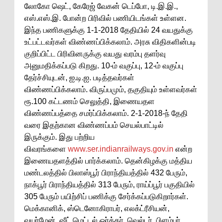
லோகோ ஷெட், கேரேஜ் வேகன் டெப்போ, டி.இ.இ.,
எஸ்.எஸ்.இ. போன்ற பிரிவில் பணியிடங்கள் உள்ளன.
இந்த பணிகளுக்கு 1-1-2018 தேதியில் 24 வயதுக்கு
உட்பட்டவர்கள் விண்ணப்பிக்கலாம். அரசு விதிகளின்படி
குறிப்பிட்ட பிரிவினருக்கு வயது வரம்பு தளர்வு
அனுமதிக்கப்படு கிறது. 10-ம் வகுப்பு, 12-ம் வகுப்பு
தேர்ச்சியுடன், ஐ.டி.ஐ. படித்தவர்கள்
விண்ணப்பிக்கலாம். விருப்பமும், தகுதியும் உள்ளவர்கள்
ரூ.100 கட்டணம் செலுத்தி, இணையதள
விண்ணப்பத்தை சமர்ப்பிக்கலாம். 2-1-2018-ந் தேதி
வரை இதற்கான விண்ணப்பம் செயல்பாட்டில்
இருக்கும். இது பற்றிய
விவரங்களை
www.ser.indianrailways.gov.in
என்ற
இணையதளத்தில் பார்க்கலாம். தென்கிழக்கு மத்திய
மண்டலத்தில் பிலாஸ்பூர் பிராந்தியத்தில் 432 பேரும்,
நாக்பூர் பிராந்தியத்தில் 313 பேரும், ராய்ப்பூர் பகுதியில்
305 பேரும் பயிற்சிப் பணிக்கு சேர்க்கப்படுகிறார்கள்.
மெக்கானிக், ஸ்டெனோகிராபர், எலக்ட்ரீசியன்,
வயர்மேன், ஷீட் மெட்டல் ஒர்க்கர், வெல்டர், பிளம்பர்,