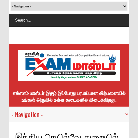
எக்ஸாம் மாஸ்டர் இதழ் இப்போது பரபரப்பான விற்பனையில்
உங்கள் அருகில் உள்ள கடைகளில் கிடைக்கிறது.
இந்திய ரெயில்வே துறையில்