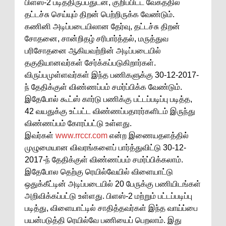
பிளஸ்-2 படித்திருப்பதுடன், குறிப்பிட்ட வேகத்தில்
தட்டச்சு செய்யும் திறன் பெற்றிருக்க வேண்டும்.
கணினி அடிப்படையிலான தேர்வு, தட்டச்சு திறன்
சோதனை, சான்றிதழ் சரிபார்த்தல், மருத்துவ
பரிசோதனை ஆகியவற்றின் அடிப்படையில்
தகுதியானவர்கள் சேர்க்கப்படுகிறார்கள்.
விருப்பமுள்ளவர்கள் இந்த பணிகளுக்கு 30-12-2017-
ந் தேதிக்குள் விண்ணப்பம் சமர்ப்பிக்க வேண்டும்.
இதேபோல் கூட்ஸ் கார்டு பணிக்கு பட்டப்படிப்பு படித்த,
42 வயதுக்கு உட்பட்ட விண்ணப்பதாரர்களிடம் இருந்து
விண்ணப்பம் கோரப்பட்டு உள்ளது.
இவர்கள்
www.rrccr.com
என்ற இணையதளத்தில்
முழுமையான விவரங்களைப் பார்த்துவிட்டு 30-12-
2017-ந் தேதிக்குள் விண்ணப்பம் சமர்ப்பிக்கலாம்.
இதேபோல தெற்கு ரெயில்வேயில் விளையாட்டு
ஒதுக்கீட்டின் அடிப்படையில் 20 பேருக்கு பணியிடங்கள்
அறிவிக்கப்பட்டு உள்ளது. பிளஸ்-2 மற்றும் பட்டப்படிப்பு
படித்து, விளையாட்டில் சாதித்தவர்கள் இந்த வாய்ப்பை
பயன்படுத்தி ரெயில்வே பணியைப் பெறலாம். இது