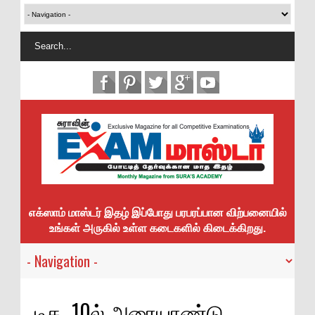
எக்ஸாம் மாஸ்டர் இதழ் இப்போது பரபரப்பான விற்பனையில்
உங்கள் அருகில் உள்ள கடைகளில் கிடைக்கிறது.
டிச., 10ல் அரையாண்டு