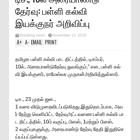
தேர்வு: பள்ளி கல்வி
இயக்குநர் அறிவிப்பு
Breaking news
November 14, 2018
A
+
A
-
EMAIL
PRINT
தமிழக பள்ளி கல்வி பாட திட்டத்தில், டிசம்பர்,
10ல், அரையாண்டுதேர்வு துவங்கும்,” என, பள்ளி கல்
வி இயக்குனர், ராமேஸ்வர முருகன்அறிவித்துள்ளார்.
டிச., 23 முதல் ஜன.,
1 வரை விடுமுறைவிடப்படுகிறது.இதுதொடர்பாக, அவ
ர் நேற்று வெளியிட்ட தேர்வுஅட்டவணை:பள்ளி கல்வி பா
ட திட்டத்தில், 10ம் வகுப்பு, பிளஸ், 1மற்றும் பிளஸ்,
2 வகுப்புகளுக்கு, அரையாண்டு தேர்வு தேதி இறுதிசெ
ய்யப்பட்டுள்ளது.