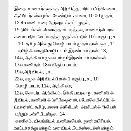
இதை மாணவர்களுக்கு அறிவித்து, உரிய பயிற்சிகளை
ஆசிரியர்கள்வழங்க வேண்டும். காலை, 10:00 முதல்,
12:45 மணி வரை தேர்வுநடக்கும். முதல்,
15 நிமிடங்கள், வினாத்தாள் படித்தல், மாணவர்விபரங்
களை பதிவு செய்வதற்கு ஒதுக்கப்படும்.10ம் வகுப்புடிச
., 10 -தமிழ் அல்லது மொழி பாடம் முதல் தாள்; டிச., 11
– தமிழ் அல்லதுமொழி பாடம் இரண்டாம் தாள்; 13,
14ல், ஆங்கிலம் முதல் மற்றும்இரண்டாம் தாள்கள்;
17ல் கணிதம்; 18ல் விருப்ப பாடம்;
19ல்,அறிவியல்; டிச.,
22ல், சமூக அறிவியல்பிளஸ் 1 வகுப்புடிச., 10
-மொழி பாடம்; 11ல், ஆங்கிலம்;
12ல், தொடர்பு ஆங்கிலம், இந்தியவரலாறு, கணினி அ
றிவியல், கணினி அப்ளிகேஷன்ஸ், பயோகெமிஸ்ட்ரி, அ
ட்வான்ஸ்ட் தமிழ், மனை அறிவியல், அரசியல்அறிவியல்
மற்றும் புள்ளியியல்டிச., 14 –
கணிதம், விலங்கியல்,வணிகவியல், நுண் உயிரியல்,
ஊட்டச்சத்து மற்றும் உணவியல்,டெக்ஸ்டைல்ஸ் மற்றும்