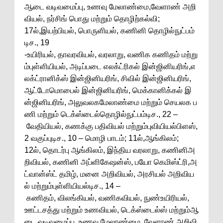
ஆடை வடிவமைப்பு, உணவு மேலாண்மை,வேளாண் அறி
வியல், நர்சிங் பொது மற்றும் தொழிற்கல்வி;
17ல்,இயற்பியல், பொருளியல், கணினி தொழில்நுட்பம்
டிச., 19
-உயிரியல், தாவரவியல், வரலாறு, வணிக கணிதம் மற்று
ம்புள்ளியியல், அடிப்படை எலக்ட்ரிகல் இன்ஜினியரிங்,எ
லக்ட்ரானிக்ஸ் இன்ஜினியரிங், சிவில் இன்ஜினியரிங்,
ஆட்டோமொபைல் இன்ஜினியரிங், மெக்கானிக்கல் இ
ன்ஜினியரிங், அலுவலகமேலாண்மை மற்றும் செயலக ப
ணி மற்றும் டெக்ஸ்டைல்தொழில்நுட்பம்டிச., 22 –
வேதியியல், கணக்கு பதிவியல் மற்றும்புவியியல்பிளஸ்,
2 வகுப்புடிச., 10 – மொழி பாடம்; 11ல்,ஆங்கிலம்;
12ல், தொடர்பு ஆங்கிலம், இந்திய வரலாறு, கணினிஅ
றிவியல், கணினி அப்ளிகேஷன்ஸ், பயோ கெமிஸ்ட்ரி,அ
ட்வான்ஸ்ட் தமிழ், மனை அறிவியல், அரசியல் அறிவிய
ல் மற்றும்புள்ளியியல்டிச., 14 –
கணிதம், விலங்கியல், வணிகவியல், நுண்உயிரியல்,
ஊட்டசத்து மற்றும் உணவியல், டெக்ஸ்டைல்ஸ் மற்றும்ஆ
டை வடிவமைப்பு, உணவு மேலாண்மை, வேளாண் அறிவி