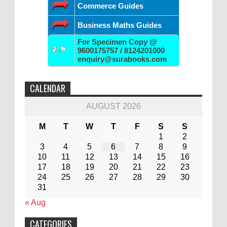
Commerce Guides
Business Maths Guides
For Specimen Copy @
9600175757 / 8124201000
enquiry@surabooks.com
CALENDAR
AUGUST 2026
M
T
W
T
F
S
S
1
2
3
4
5
6
7
8
9
10
11
12
13
14
15
16
17
18
19
20
21
22
23
24
25
26
27
28
29
30
31
« Aug
CATEGORIES