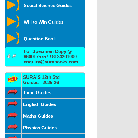
Social Science Guides
Will to Win Guides
Question Bank
For Specimen Copy @
9600175757 / 8124201000
enquiry@surabooks.com
SURA'S 12th Std
Guides - 2025-26
Tamil Guides
English Guides
Maths Guides
Physics Guides