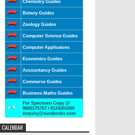
Chemistry Guides
Botany Guides
Zoology Guides
Computer Science Guides
Computer Applicaions
Economics Guides
Accountancy Guides
Commerce Guides
Business Maths Guides
For Specimen Copy @
9600175757 / 8124201000
enquiry@surabooks.com
CALENDAR