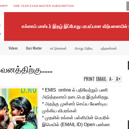
ARIFF
ONE YEAR EXAM MASTER SUBSCRIPTION
எக்ஸாம் மாஸ்டர் இதழ் இப்போது பரபரப்பான விற்பனையில்
்
Videos
Quiz Master
கட்டுரைகள்
பொது அறிவு
புத்தகங்கள்
வனத்திற்கு…….
PRINT
EMAIL
A
-
A
+
* EMIS online ல் பதிவேற்றும் பணி
அடுத்தவாரம் நடைபெற இருக்கிறது.
* அதற்கு முன்னர் செய்ய வேண்டிய
முக்கிய விபரங்கள்
* முதலில் உங்கள் பள்ளியின் பெயரில்
இமெயில் (EMAIL ID)
Open பண்ண