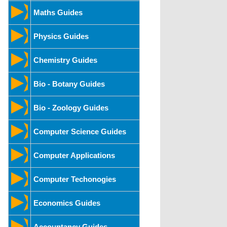
Maths Guides
Physics Guides
Chemistry Guides
Bio - Botany Guides
Bio - Zoology Guides
Computer Science Guides
Computer Applications
Computer Techonogies
Economics Guides
Accountancy Guides