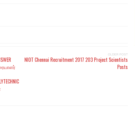
OLDER POST
ANSWER
NIOT Chennai Recruitment 2017 203 Project Scientists
ுரையாளர்
Posts
OLYTECHNIC
்