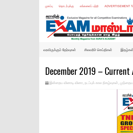
முகப்பு
தொடர்புக்கு
எங்களைப் பற்றி
ADVERTISEMENT T
வரவிருக்கும் தேர்வுகள்
சிலவரிச் செய்திகள்
இதழ்கள
December 2019 – Current A
இன்றைய வினாடி வினா
,
நடப்புக் கால நிகழ்வுகள்
,
முந்தைய