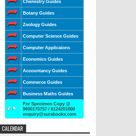
Chemistry Guides
Botany Guides
Zoology Guides
Computer Science Guides
Computer Applicaions
Economics Guides
Accountancy Guides
Commerce Guides
Business Maths Guides
For Specimen Copy @
9600175757 / 8124201000
enquiry@surabooks.com
CALENDAR