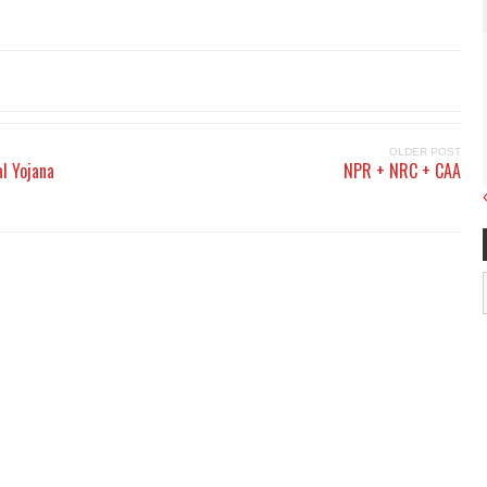
OLDER POST
l Yojana
NPR + NRC + CAA