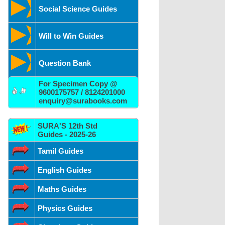
Social Science Guides
Will to Win Guides
Question Bank
For Specimen Copy @
9600175757 / 8124201000
enquiry@surabooks.com
SURA'S 12th Std
Guides - 2025-26
Tamil Guides
English Guides
Maths Guides
Physics Guides