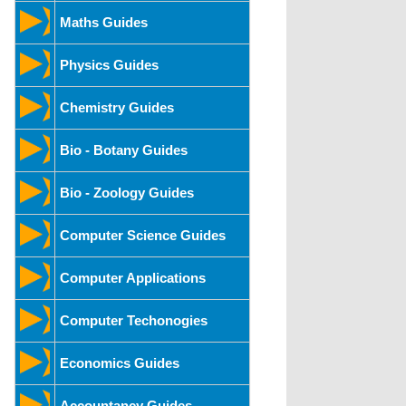
Maths Guides
Physics Guides
Chemistry Guides
Bio - Botany Guides
Bio - Zoology Guides
Computer Science Guides
Computer Applications
Computer Techonogies
Economics Guides
Accountancy Guides