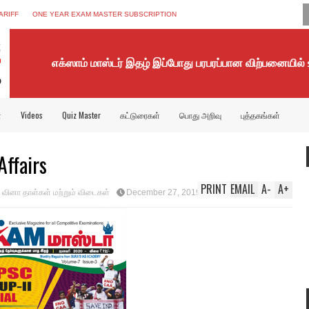
ARIFF
ONE YEAR EXAM MASTER SUBSCRIPTION
எக்ஸாம் மாஸ்டர் இதழ் இப்போது பரபரப்பான விற்பனையில்
்
Videos
Quiz Master
கட்டுரைகள்
பொது அறிவு
புத்தகங்கள்
ffairs
PRINT
EMAIL
A
-
A
+
 வினா தாள்கள் மற்றும் விடைகள்
December 27, 2019