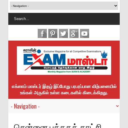
எக்ஸாம் மாஸ்டர் இதழ் இப்போது பரபரப்பான விற்பனையில்
உங்கள் அருகில் உள்ள கடைகளில் கிடைக்கிறது.
சென்னை புத்தகக் காட்சி