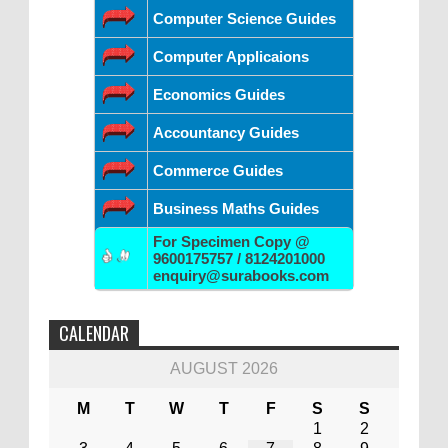
Computer Science Guides
Computer Applicaions
Economics Guides
Accountancy Guides
Commerce Guides
Business Maths Guides
For Specimen Copy @
9600175757 / 8124201000
enquiry@surabooks.com
CALENDAR
AUGUST 2026
M
T
W
T
F
S
S
1
2