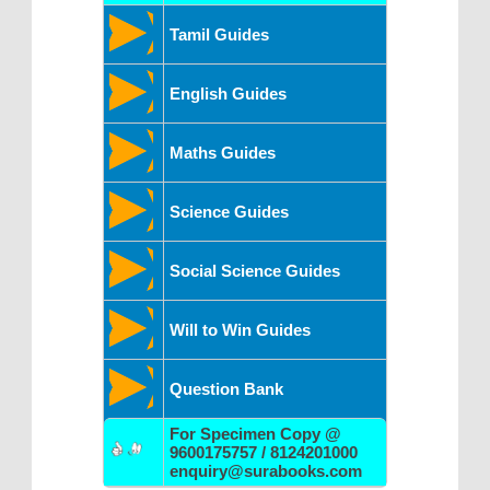
Tamil Guides
English Guides
Maths Guides
Science Guides
Social Science Guides
Will to Win Guides
Question Bank
For Specimen Copy @
9600175757 / 8124201000
enquiry@surabooks.com