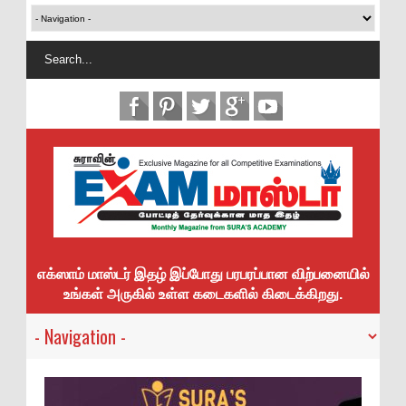
எக்ஸாம் மாஸ்டர் இதழ் இப்போது பரபரப்பான விற்பனையில்
உங்கள் அருகில் உள்ள கடைகளில் கிடைக்கிறது.