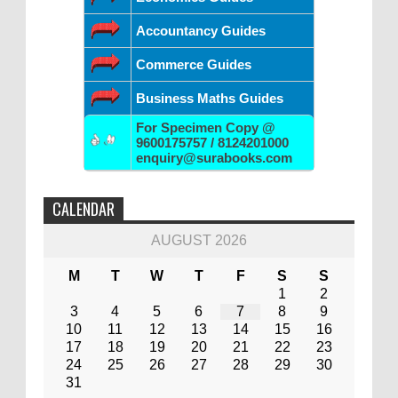
Accountancy Guides
Commerce Guides
Business Maths Guides
For Specimen Copy @
9600175757 / 8124201000
enquiry@surabooks.com
CALENDAR
AUGUST 2026
M
T
W
T
F
S
S
1
2
3
4
5
6
7
8
9
10
11
12
13
14
15
16
17
18
19
20
21
22
23
24
25
26
27
28
29
30
31