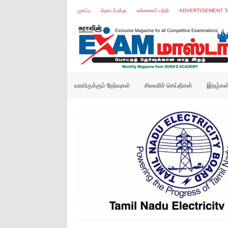
முகப்பு
தொடர்புக்கு
எங்களைப் பற்றி
ADVERTISEMENT T
வரவிருக்கும் தேர்வுகள்
சிலவரிச் செய்திகள்
இதழ்கள