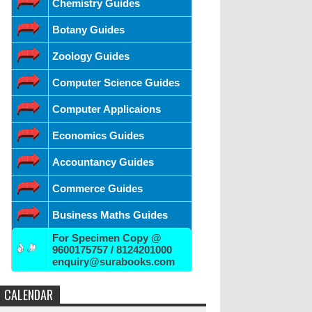
Chemistry Guides
Botany Guides
Zoology Guides
Computer Science Guides
Computer Applicaions
Economics Guides
Accountancy Guides
Commerce Guides
Business Maths Guides
For Specimen Copy @
9600175757 / 8124201000
enquiry@surabooks.com
CALENDAR