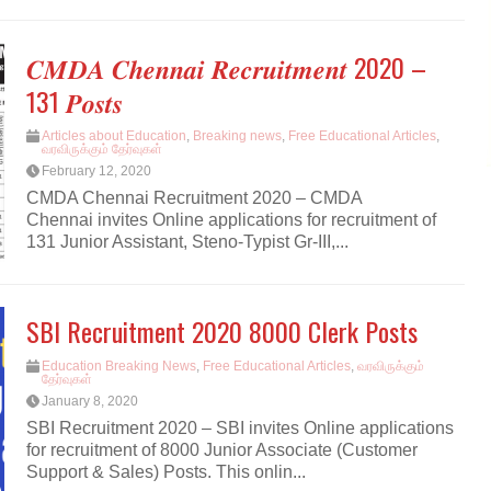
𝑪𝑴𝑫𝑨 𝑪𝒉𝒆𝒏𝒏𝒂𝒊 𝑹𝒆𝒄𝒓𝒖𝒊𝒕𝒎𝒆𝒏𝒕 2020 –
131 𝑷𝒐𝒔𝒕𝒔
Articles about Education
,
Breaking news
,
Free Educational Articles
,
வரவிருக்கும் தேர்வுகள்
February 12, 2020
CMDA Chennai Recruitment 2020 – CMDA
Chennai invites Online applications for recruitment of
131 Junior Assistant, Steno-Typist Gr-III,...
SBI Recruitment 2020 8000 Clerk Posts
Education Breaking News
,
Free Educational Articles
,
வரவிருக்கும்
தேர்வுகள்
January 8, 2020
SBI Recruitment 2020 – SBI invites Online applications
for recruitment of 8000 Junior Associate (Customer
Support & Sales) Posts. This onlin...