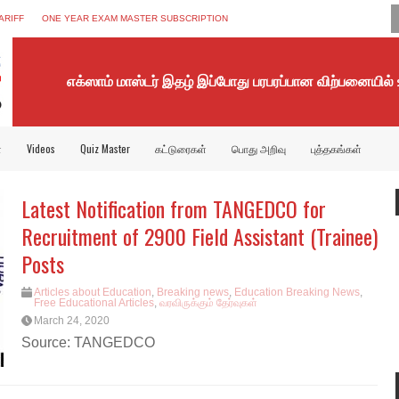
ARIFF
ONE YEAR EXAM MASTER SUBSCRIPTION
எக்ஸாம் மாஸ்டர் இதழ் இப்போது பரபரப்பான விற்பனையில்
்
Videos
Quiz Master
கட்டுரைகள்
பொது அறிவு
புத்தகங்கள்
Latest Notification from TANGEDCO for
Recruitment of 2900 Field Assistant (Trainee)
Posts
Articles about Education
,
Breaking news
,
Education Breaking News
,
Free Educational Articles
,
வரவிருக்கும் தேர்வுகள்
March 24, 2020
Source: TANGEDCO