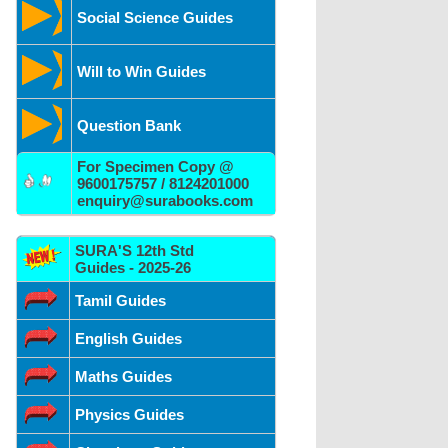
Social Science Guides
Will to Win Guides
Question Bank
For Specimen Copy @
9600175757 / 8124201000
enquiry@surabooks.com
SURA'S 12th Std
Guides - 2025-26
Tamil Guides
English Guides
Maths Guides
Physics Guides