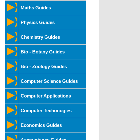
Maths Guides
Physics Guides
Chemistry Guides
Bio - Botany Guides
Bio - Zoology Guides
Computer Science Guides
Computer Applications
Computer Techonogies
Economics Guides
Accountancy Guides