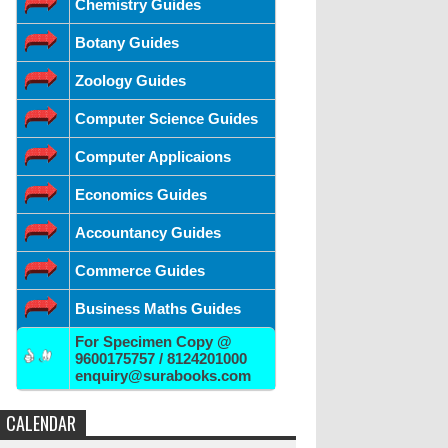
Chemistry Guides
Botany Guides
Zoology Guides
Computer Science Guides
Computer Applicaions
Economics Guides
Accountancy Guides
Commerce Guides
Business Maths Guides
For Specimen Copy @
9600175757 / 8124201000
enquiry@surabooks.com
CALENDAR