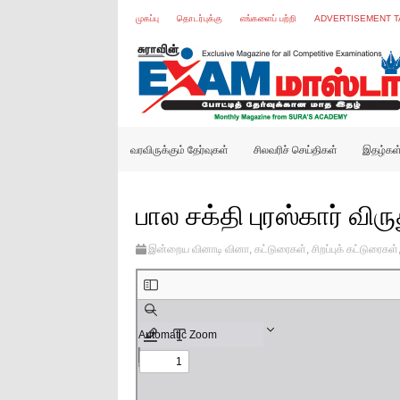
முகப்பு
தொடர்புக்கு
எங்களைப் பற்றி
ADVERTISEMENT T
வரவிருக்கும் தேர்வுகள்
சிலவரிச் செய்திகள்
இதழ்கள
பால சக்தி புரஸ்கார் விரு
இன்றைய வினாடி வினா
,
கட்டுரைகள்
,
சிறப்புக் கட்டுரைகள்