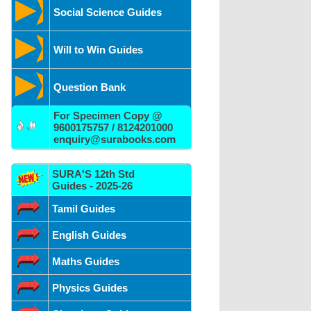
Social Science Guides
Will to Win Guides
Question Bank
For Specimen Copy @
9600175757 / 8124201000
enquiry@surabooks.com
SURA'S 12th Std
Guides - 2025-26
Tamil Guides
English Guides
Maths Guides
Physics Guides