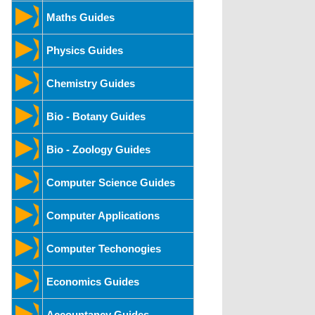
Maths Guides
Physics Guides
Chemistry Guides
Bio - Botany Guides
Bio - Zoology Guides
Computer Science Guides
Computer Applications
Computer Techonogies
Economics Guides
Accountancy Guides