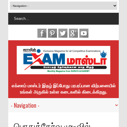
எக்ஸாம் மாஸ்டர் இதழ் இப்போது பரபரப்பான விற்பனையில்
உங்கள் அருகில் உள்ள கடைகளில் கிடைக்கிறது.
பொதுத்தேர்வு முடிவில்