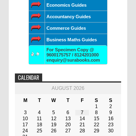
Economics Guides
Accountancy Guides
Commerce Guides
Business Maths Guides
For Specimen Copy @
9600175757 / 8124201000
enquiry@surabooks.com
CALENDAR
AUGUST 2026
M
T
W
T
F
S
S
1
2
3
4
5
6
7
8
9
10
11
12
13
14
15
16
17
18
19
20
21
22
23
24
25
26
27
28
29
30