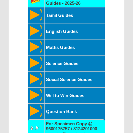
Guides - 2025-26
Tamil Guides
English Guides
Maths Guides
Science Guides
Social Science Guides
Will to Win Guides
Question Bank
For Specimen Copy @
9600175757 / 8124201000