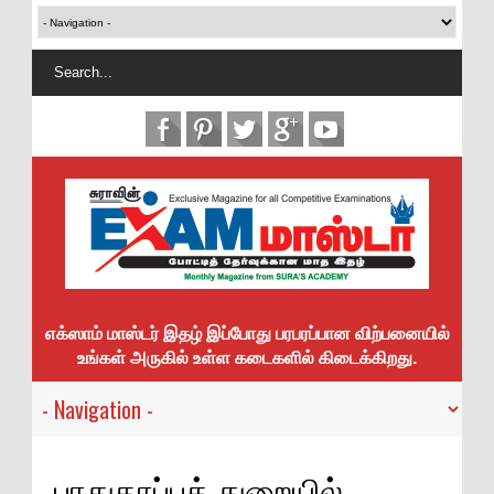
எக்ஸாம் மாஸ்டர் இதழ் இப்போது பரபரப்பான விற்பனையில்
உங்கள் அருகில் உள்ள கடைகளில் கிடைக்கிறது.
பாதுகாப்புத் துறையில்