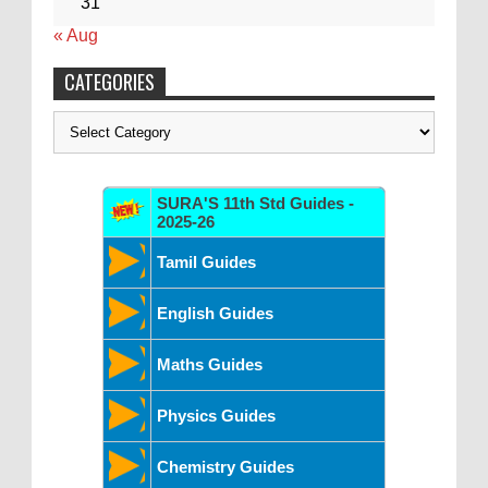
31
« Aug
CATEGORIES
Categories
SURA'S 11th Std Guides -
2025-26
Tamil Guides
English Guides
Maths Guides
Physics Guides
Chemistry Guides