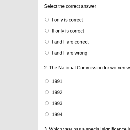
Select the correct answer
I only is correct
II only is correct
I and II are correct
I and II are wrong
2.
The National Commission for women was
1991
1992
1993
1994
3.
Which year has a special significance i