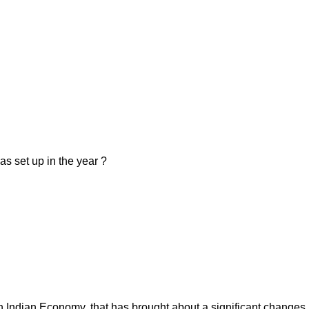
 set up in the year ?
n Indian Economy, that has brought about a significant changes 