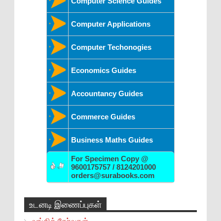
Computer Science Guides
Computer Applications
Computer Techonogies
Economics Guides
Accountancy Guides
Commerce Guides
Business Maths Guides
For Specimen Copy @
9600175757 / 8124201000
orders@surabooks.com
உடனடி இணைப்புகள்