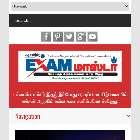
எக்ஸாம் மாஸ்டர் இதழ் இப்போது பரபரப்பான விற்பனையில்
உங்கள் அருகில் உள்ள கடைகளில் கிடைக்கிறது.