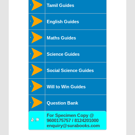
Tamil Guides
English Guides
Maths Guides
Science Guides
Social Science Guides
Will to Win Guides
Question Bank
For Specimen Copy @
9600175757 / 8124201000
enquiry@surabooks.com