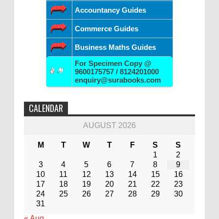
Accountancy Guides
Commerce Guides
Business Maths Guides
For Specimen Copy @
9600175757 / 8124201000
enquiry@surabooks.com
CALENDAR
AUGUST 2026
M
T
W
T
F
S
S
1
2
3
4
5
6
7
8
9
10
11
12
13
14
15
16
17
18
19
20
21
22
23
24
25
26
27
28
29
30
31
« Aug