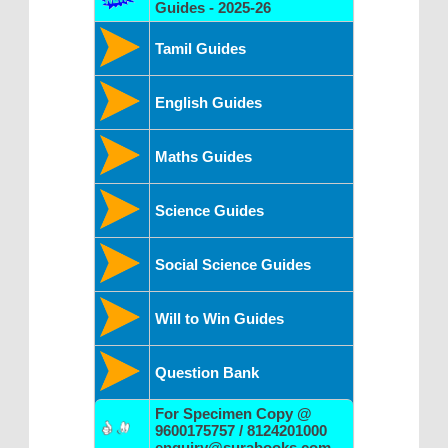
Guides - 2025-26
Tamil Guides
English Guides
Maths Guides
Science Guides
Social Science Guides
Will to Win Guides
Question Bank
For Specimen Copy @
9600175757 / 8124201000
enquiry@surabooks.com