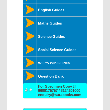
English Guides
Maths Guides
Science Guides
Social Science Guides
Will to Win Guides
Question Bank
For Specimen Copy @
9600175757 / 8124201000
enquiry@surabooks.com