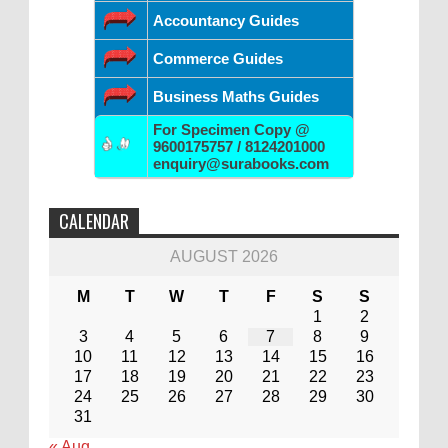
Accountancy Guides
Commerce Guides
Business Maths Guides
For Specimen Copy @
9600175757 / 8124201000
enquiry@surabooks.com
CALENDAR
AUGUST 2026
M
T
W
T
F
S
S
1
2
3
4
5
6
7
8
9
10
11
12
13
14
15
16
17
18
19
20
21
22
23
24
25
26
27
28
29
30
31
« Aug