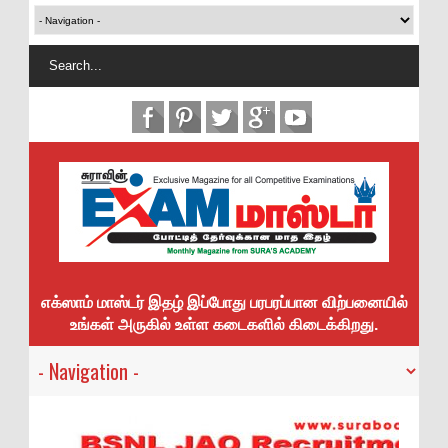
எக்ஸாம் மாஸ்டர் இதழ் இப்போது பரபரப்பான விற்பனையில்
உங்கள் அருகில் உள்ள கடைகளில் கிடைக்கிறது.