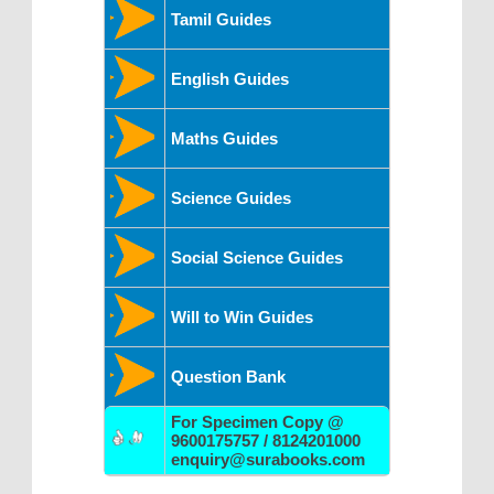
Tamil Guides
English Guides
Maths Guides
Science Guides
Social Science Guides
Will to Win Guides
Question Bank
For Specimen Copy @
9600175757 / 8124201000
enquiry@surabooks.com