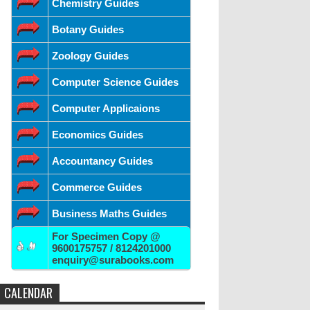
Chemistry Guides
Botany Guides
Zoology Guides
Computer Science Guides
Computer Applicaions
Economics Guides
Accountancy Guides
Commerce Guides
Business Maths Guides
For Specimen Copy @
9600175757 / 8124201000
enquiry@surabooks.com
CALENDAR