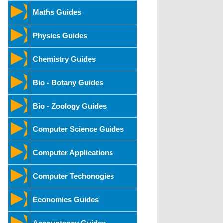
Maths Guides
Physics Guides
Chemistry Guides
Bio - Botany Guides
Bio - Zoology Guides
Computer Science Guides
Computer Applications
Computer Techonogies
Economics Guides
Accountancy Guides