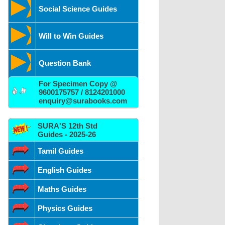
Social Science Guides
Will to Win Guides
Question Bank
For Specimen Copy @
9600175757 / 8124201000
enquiry@surabooks.com
SURA'S 12th Std
Guides - 2025-26
Tamil Guides
English Guides
Maths Guides
Physics Guides