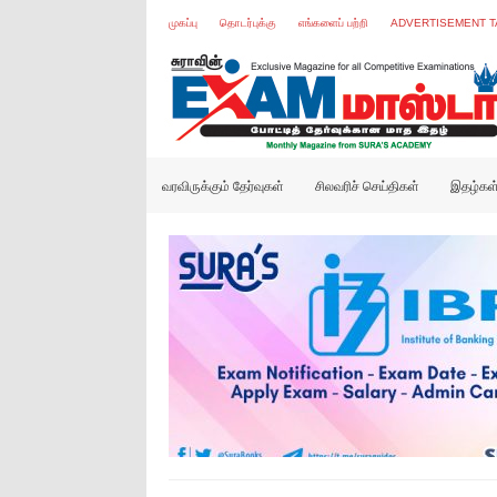
முகப்பு
தொடர்புக்கு
எங்களைப் பற்றி
ADVERTISEMENT T
வரவிருக்கும் தேர்வுகள்
சிலவரிச் செய்திகள்
இதழ்கள