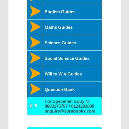
English Guides
Maths Guides
Science Guides
Social Science Guides
Will to Win Guides
Question Bank
For Specimen Copy @
9600175757 / 8124201000
enquiry@surabooks.com