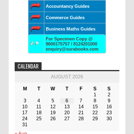
Accountancy Guides
Commerce Guides
Business Maths Guides
For Specimen Copy @
9600175757 / 8124201000
enquiry@surabooks.com
CALENDAR
AUGUST 2026
M
T
W
T
F
S
S
1
2
3
4
5
6
7
8
9
10
11
12
13
14
15
16
17
18
19
20
21
22
23
24
25
26
27
28
29
30
31
« Aug