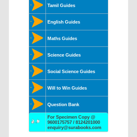
Tamil Guides
English Guides
Maths Guides
Science Guides
Social Science Guides
Will to Win Guides
Question Bank
For Specimen Copy @
9600175757 / 8124201000
enquiry@surabooks.com