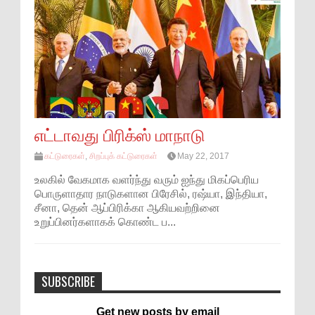
எட்டாவது பிரிக்ஸ் மாநாடு
கட்டுரைகள்
,
சிறப்புக் கட்டுரைகள்
May 22, 2017
உலகில் வேகமாக வளர்ந்து வரும் ஐந்து மிகப்பெரிய
பொருளாதார நாடுகளான பிரேசில், ரஷ்யா, இந்தியா,
சீனா, தென் ஆப்பிரிக்கா ஆகியவற்றினை
உறுப்பினர்களாகக் கொண்ட ப...
SUBSCRIBE
Get new posts by email