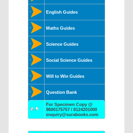
English Guides
Maths Guides
Science Guides
Social Science Guides
Will to Win Guides
Question Bank
For Specimen Copy @
9600175757 / 8124201000
enquiry@surabooks.com