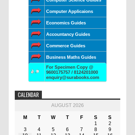
Computer Applicaions
Economics Guides
Accountancy Guides
Commerce Guides
Business Maths Guides
For Specimen Copy @
9600175757 / 8124201000
enquiry@surabooks.com
CALENDAR
AUGUST 2026
M
T
W
T
F
S
S
1
2
3
4
5
6
7
8
9