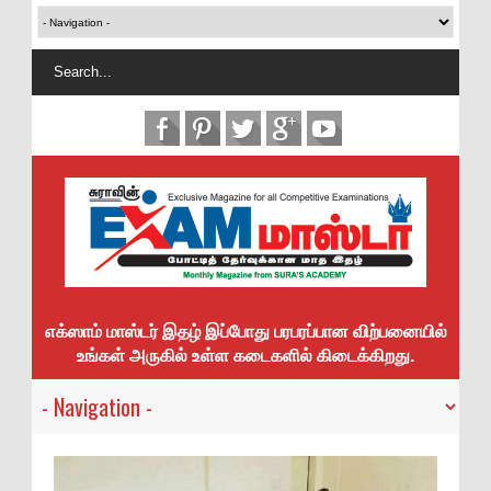
எக்ஸாம் மாஸ்டர் இதழ் இப்போது பரபரப்பான விற்பனையில்
உங்கள் அருகில் உள்ள கடைகளில் கிடைக்கிறது.