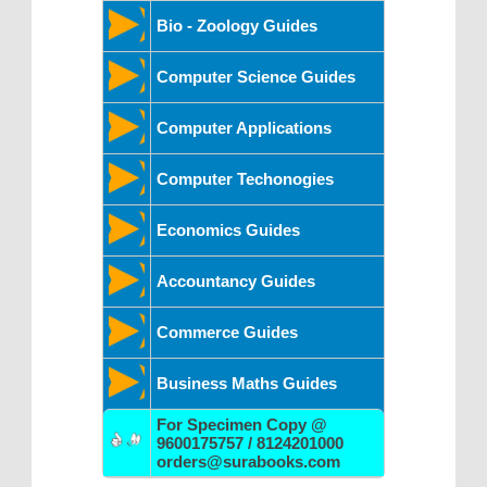
Bio - Zoology Guides
Computer Science Guides
Computer Applications
Computer Techonogies
Economics Guides
Accountancy Guides
Commerce Guides
Business Maths Guides
For Specimen Copy @
9600175757 / 8124201000
orders@surabooks.com