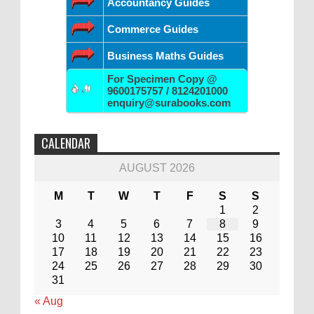
Accountancy Guides
Commerce Guides
Business Maths Guides
For Specimen Copy @
9600175757 / 8124201000
enquiry@surabooks.com
CALENDAR
AUGUST 2026
M
T
W
T
F
S
S
1
2
3
4
5
6
7
8
9
10
11
12
13
14
15
16
17
18
19
20
21
22
23
24
25
26
27
28
29
30
31
« Aug