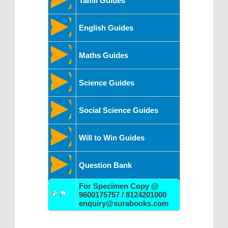
Tamil Guides
English Guides
Maths Guides
Science Guides
Social Science Guides
Will to Win Guides
Question Bank
For Specimen Copy @
9600175757 / 8124201000
enquiry@surabooks.com