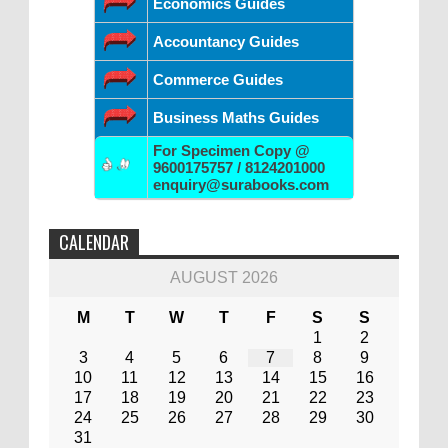
Economics Guides
Accountancy Guides
Commerce Guides
Business Maths Guides
For Specimen Copy @
9600175757 / 8124201000
enquiry@surabooks.com
CALENDAR
AUGUST 2026
M
T
W
T
F
S
S
1
2
3
4
5
6
7
8
9
10
11
12
13
14
15
16
17
18
19
20
21
22
23
24
25
26
27
28
29
30
31