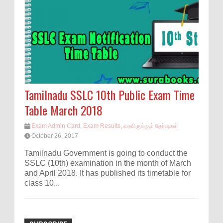
Tamilnadu SSLC 10th Public Exam Time
Table March 2018
Exam Admin Card
,
Exam Results
,
வரவிருக்கும் தேர்வுகள்
October 26, 2017
Tamilnadu Government is going to conduct the
SSLC (10th) examination in the month of March
and April 2018. It has published its timetable for
class 10...