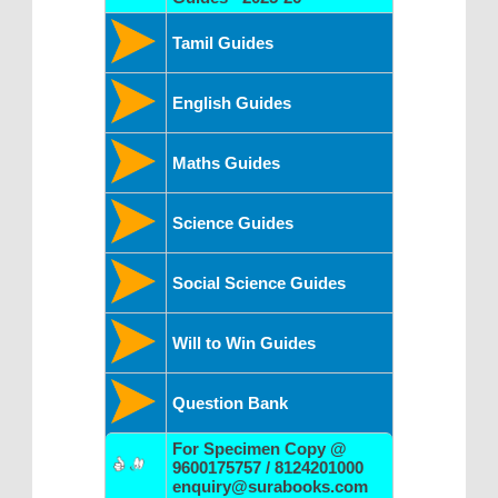
Tamil Guides
English Guides
Maths Guides
Science Guides
Social Science Guides
Will to Win Guides
Question Bank
For Specimen Copy @
9600175757 / 8124201000
enquiry@surabooks.com