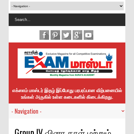
எக்ஸாம் மாஸ்டர் இதழ் இப்போது பரபரப்பான விற்பனையில்
உங்கள் அருகில் உள்ள கடைகளில் கிடைக்கிறது.
Group IV வினா தாள் மற்றும்