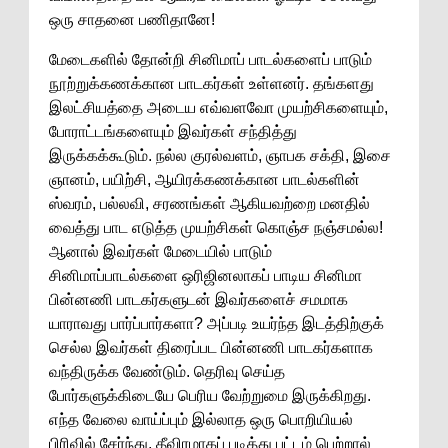
ஒரு சாதனை பணிதானே!
மேடைகளில் தோன்றி சினிமாப் பாடல்களைப் பாடும்
நூற்றுக்கணக்கான பாடகர்கள் உள்ளனர். தங்களது
இலட்சியத்தை அடைய எவ்வளவோ முயற்சிகளையும்,
போராட்டங்களையும் இவர்கள் சந்தித்து
இருக்கக்கூடும். நல்ல குரல்வளம், ஞாபக சக்தி, இசை
ஞானம், பயிற்சி, ஆயிரக்கணக்கான பாடல்களின்
ஸ்வரம், பல்லவி, சரணங்கள் ஆகியவற்றை மனதில்
வைத்து பாட எடுத்த முயற்சிகள் கொஞ்ச நஞ்சமல்ல!
ஆனால் இவர்கள் மேடையில் பாடும்
சினிமாப்பாடல்களை ஒரிஜினலாகப் பாடிய சினிமா
பின்னணி பாடகர்களுடன் இவர்களைச் சமமாக
யாராவது பார்ப்பார்களா? அப்படி உயர்ந்த இடத்திற்குக்
செல்ல இவர்கள் திரைப்பட பின்னணி பாடகர்களாக
வந்திருக்க வேண்டும். தெரிவு செய்த
போர்களுக்கிடையே பெரிய வேற்றுமை இருக்கிறது.
எந்த வேலை வாய்ப்பும் இல்லாத ஒரு பொறியியல்
பிரிவில் சேர்ந்து, தீவிரமாகப் படித்து பட்டம் பெற்றால்