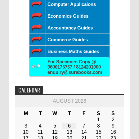
Computer Applicaions
Economics Guides
Accountancy Guides
Commerce Guides
Business Maths Guides
For Specimen Copy @
9600175757 / 8124201000
enquiry@surabooks.com
CALENDAR
AUGUST 2026
M
T
W
T
F
S
S
1
2
3
4
5
6
7
8
9
10
11
12
13
14
15
16
17
18
19
20
21
22
23