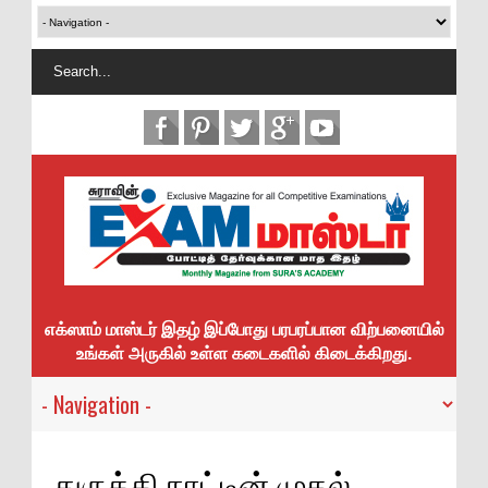
எக்ஸாம் மாஸ்டர் இதழ் இப்போது பரபரப்பான விற்பனையில்
உங்கள் அருகில் உள்ள கடைகளில் கிடைக்கிறது.
துருக்கி நாட்டின் முதல்