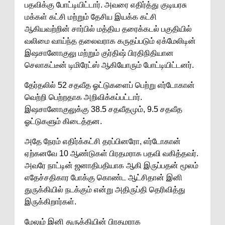
பதவிக்கு போட்டியிட்டார். அவரை எதிர்த்து குடியரசு
மக்கள் கட்சி மற்றும் தேசிய இயக்க கட்சி
ஆகியவற்றின் சார்பில் மத்திய தரைக்கடல் பகுதியில்
வலிமை வாய்ந்த தலைவராக கருதப்படும் ஏக்மேலிடின்
இஷசானோகுலு மற்றும் குர்திஷ் பிரதிநிதியான
செலாகட்டீன் டிமிரேட்ஸ் ஆகியோரும் போட்டியிட்டனர்.
தேர்தலில் 52 சதவீத ஓட்டுகளைப் பெற்று எர்டோகான்
வெற்றி பெற்றதாக அறிவிக்கப்பட்டார்.
இஷசானோகுலுக்கு 38.5 சதவீதமும், 9.5 சதவீத
ஓட்டுகளும் கிடைத்தன.
அதே நேரம் எதிர்க்கட்சி தரப்பினரோ, எர்டோகான்
ஏற்கனவே 10 ஆண்டுகள் பிரதமராக பதவி வகித்தவர்.
அவரே நாட்டின் ஜனாதிபதியாக ஆகி இருப்பதன் மூலம்
எதேச்சதிகார போக்கு கொண்ட ஆட்சிதான் இனி
துருக்கியில் நடக்கும் என்று அதிருப்தி தெரிவித்து
இருக்கிறார்கள்.
மேலும் இனி துருக்கியின் பிரதமராக