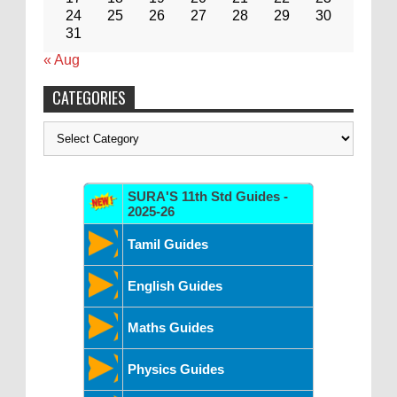
24
25
26
27
28
29
30
31
« Aug
CATEGORIES
Categories
SURA'S 11th Std Guides -
2025-26
Tamil Guides
English Guides
Maths Guides
Physics Guides