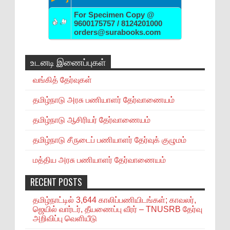
For Specimen Copy @
9600175757 / 8124201000
orders@surabooks.com
உடனடி இணைப்புகள்
வங்கித் தேர்வுகள்
தமிழ்நாடு அரசு பணியாளர் தேர்வாணையம்
தமிழ்நாடு ஆசிரியர் தேர்வாணையம்
தமிழ்நாடு சீருடைப் பணியாளர் தேர்வுக் குழுமம்
மத்திய அரசு பணியாளர் தேர்வாணையம்
RECENT POSTS
தமிழ்நாட்டில் 3,644 காலிப்பணியிடங்கள்; காவலர்,
ஜெயில் வார்டர், தீயணைப்பு வீரர் – TNUSRB தேர்வு
அறிவிப்பு வெளியீடு