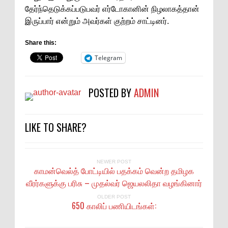
தேர்ந்தெடுக்கப்படுபவர் எர்டோகானின் நிழலாகத்தான்
இருப்பார் என்றும் அவர்கள் குற்றம் சாட்டினர்.
Share this:
Telegram
POSTED BY
ADMIN
LIKE TO SHARE?
NEWER POST
காமன்வெல்த் போட்டியில் பதக்கம் வென்ற தமிழக
வீரர்களுக்கு பரிசு – முதல்வர் ஜெயலலிதா வழங்கினார்
OLDER POST
650 காலிப் பணியிடங்கள்: