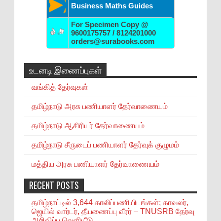
Business Maths Guides
For Specimen Copy @
9600175757 / 8124201000
orders@surabooks.com
உடனடி இணைப்புகள்
வங்கித் தேர்வுகள்
தமிழ்நாடு அரசு பணியாளர் தேர்வாணையம்
தமிழ்நாடு ஆசிரியர் தேர்வாணையம்
தமிழ்நாடு சீருடைப் பணியாளர் தேர்வுக் குழுமம்
மத்திய அரசு பணியாளர் தேர்வாணையம்
RECENT POSTS
தமிழ்நாட்டில் 3,644 காலிப்பணியிடங்கள்; காவலர்,
ஜெயில் வார்டர், தீயணைப்பு வீரர் – TNUSRB தேர்வு
அறிவிப்பு வெளியீடு