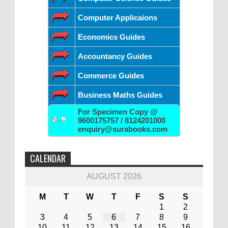
Computer Applicaions
Economics Guides
Accountancy Guides
Commerce Guides
Business Maths Guides
For Specimen Copy @
9600175757 / 8124201000
enquiry@surabooks.com
CALENDAR
AUGUST 2026
M
T
W
T
F
S
S
1
2
3
4
5
6
7
8
9
10
11
12
13
14
15
16