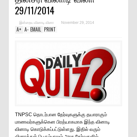
29/11/2014
இன்றைய வினாடி வினா
November 29, 2014
A
+
A
-
EMAIL
PRINT
TNPSC தொடர்பான தேர்வுகளுக்கு தயாராகும்
மாணவர்களுக்கென பிரத்யாகமாக இந்த வினாடி
வினாடி கொடுக்கப்பட்டுள்ளது. இதில் வரும்
வினாக்கள் பெரும்பாலும் அரசு தேர்வுகளில்