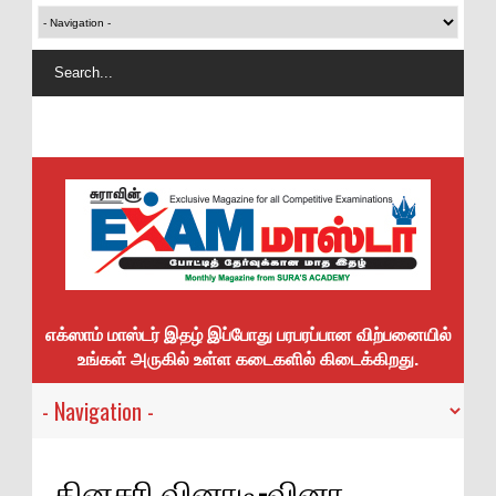
எக்ஸாம் மாஸ்டர் இதழ் இப்போது பரபரப்பான விற்பனையில்
உங்கள் அருகில் உள்ள கடைகளில் கிடைக்கிறது.
தினசரி வினாடி-வினா