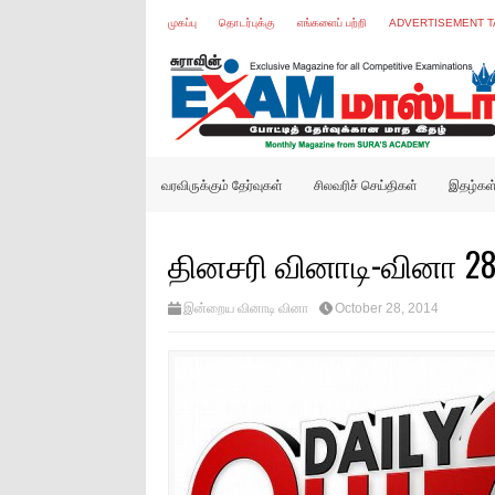
முகப்பு
தொடர்புக்கு
எங்களைப் பற்றி
ADVERTISEMENT T
வரவிருக்கும் தேர்வுகள்
சிலவரிச் செய்திகள்
இதழ்கள
தினசரி வினாடி-வினா 28
இன்றைய வினாடி வினா
October 28, 2014