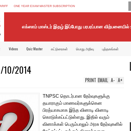
ARIFF
ONE YEAR EXAM MASTER SUBSCRIPTION
எக்ஸாம் மாஸ்டர் இதழ் இப்போது பரபரப்பான விற்பனையில்
்
Videos
Quiz Master
கட்டுரைகள்
பொது அறிவு
புத்தகங்கள்
/10/2014
PRINT
EMAIL
A
-
A
+
TNPSC தொடர்பான தேர்வுகளுக்கு
தயாராகும் மாணவர்களுக்கென
பிரத்யாகமாக இந்த வினாடி வினாடி
கொடுக்கப்பட்டுள்ளது. இதில் வரும்
வினாக்கள் பெரும்பாலும் அரசு தேர்வுகளில்