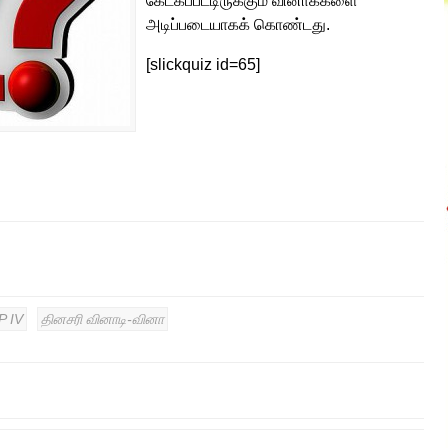
கேட்கப்பட்டிருக்கும் வினாக்களை
அடிப்படையாகக் கொண்டது.
[slickquiz id=65]
 IV
தினசரி வினாடி-வினா