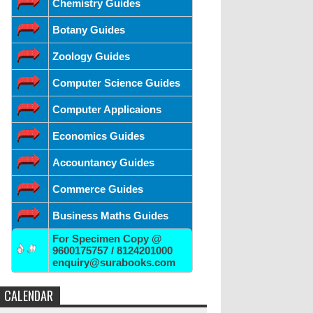
Chemistry Guides
Botany Guides
Zoology Guides
Computer Science Guides
Computer Applicaions
Economics Guides
Accountancy Guides
Commerce Guides
Business Maths Guides
For Specimen Copy @
9600175757 / 8124201000
enquiry@surabooks.com
CALENDAR