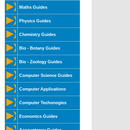
Maths Guides
Physics Guides
Chemistry Guides
Bio - Botany Guides
Bio - Zoology Guides
Computer Science Guides
Computer Applications
Computer Techonogies
Economics Guides
Accountancy Guides