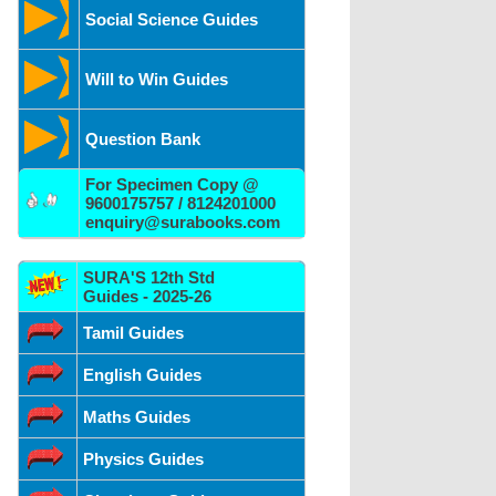
Social Science Guides
Will to Win Guides
Question Bank
For Specimen Copy @
9600175757 / 8124201000
enquiry@surabooks.com
SURA'S 12th Std
Guides - 2025-26
Tamil Guides
English Guides
Maths Guides
Physics Guides