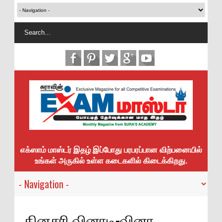
எக்ஸாம் மாஸ்டர் இதழ் இப்போது பரபரப்பான விற்பனையில்
உங்கள் அருகில் உள்ள கடைகளில் கிடைக்கிறது.
தினசரி வினாடி-வினா