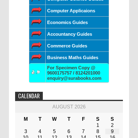
Computer Applicaions
Economics Guides
Accountancy Guides
Commerce Guides
Business Maths Guides
For Specimen Copy @
9600175757 / 8124201000
enquiry@surabooks.com
CALENDAR
AUGUST 2026
M
T
W
T
F
S
S
1
2
3
4
5
6
7
8
9
10
11
12
13
14
15
16