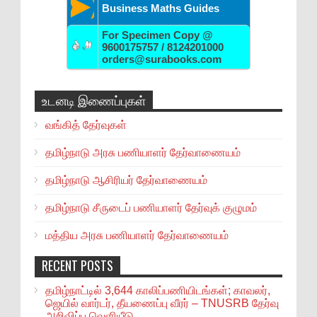
Business Maths Guides
For Specimen Copy @
9600175757 / 8124201000
orders@surabooks.com
உடனடி இணைப்புகள்
வங்கித் தேர்வுகள்
தமிழ்நாடு அரசு பணியாளர் தேர்வாணையம்
தமிழ்நாடு ஆசிரியர் தேர்வாணையம்
தமிழ்நாடு சீருடைப் பணியாளர் தேர்வுக் குழுமம்
மத்திய அரசு பணியாளர் தேர்வாணையம்
RECENT POSTS
தமிழ்நாட்டில் 3,644 காலிப்பணியிடங்கள்; காவலர்,
ஜெயில் வார்டர், தீயணைப்பு வீரர் – TNUSRB தேர்வு
அறிவிப்பு வெளியீடு