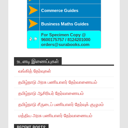
Commerce Guides
Business Maths Guides
For Specimen Copy @
9600175757 / 8124201000
orders@surabooks.com
உடனடி இணைப்புகள்
வங்கித் தேர்வுகள்
தமிழ்நாடு அரசு பணியாளர் தேர்வாணையம்
தமிழ்நாடு ஆசிரியர் தேர்வாணையம்
தமிழ்நாடு சீருடைப் பணியாளர் தேர்வுக் குழுமம்
மத்திய அரசு பணியாளர் தேர்வாணையம்
RECENT POSTS