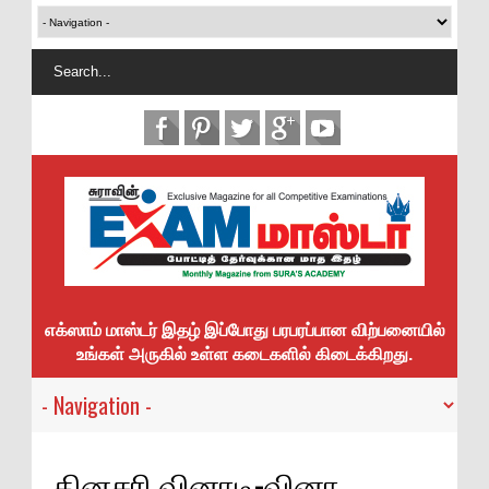
எக்ஸாம் மாஸ்டர் இதழ் இப்போது பரபரப்பான விற்பனையில்
உங்கள் அருகில் உள்ள கடைகளில் கிடைக்கிறது.
தினசரி வினாடி-வினா