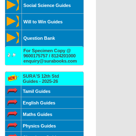
Social Science Guides
Will to Win Guides
Question Bank
For Specimen Copy @
9600175757 / 8124201000
enquiry@surabooks.com
SURA'S 12th Std
Guides - 2025-26
Tamil Guides
English Guides
Maths Guides
Physics Guides