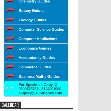
Chemistry Guides
Botany Guides
Zoology Guides
Computer Science Guides
Computer Applicaions
Economics Guides
Accountancy Guides
Commerce Guides
Business Maths Guides
For Specimen Copy @
9600175757 / 8124201000
enquiry@surabooks.com
CALENDAR