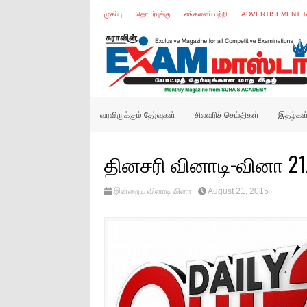
முகப்பு
தொடர்புக்கு
எங்களைப் பற்றி
ADVERTISEMENT T
வரவிருக்கும் தேர்வுகள்
சிலவரிச் செய்திகள்
இதழ்கள
தினசரி வினாடி-வினா 21
இன்றைய வினாடி வினா
August 21, 2015