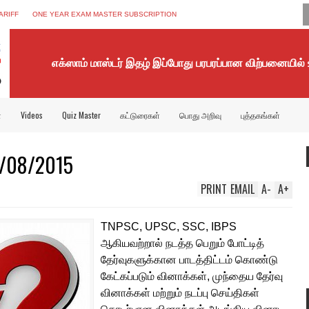
ARIFF
ONE YEAR EXAM MASTER SUBSCRIPTION
எக்ஸாம் மாஸ்டர் இதழ் இப்போது பரபரப்பான விற்பனையில்
்
Videos
Quiz Master
கட்டுரைகள்
பொது அறிவு
புத்தகங்கள்
/08/2015
PRINT
EMAIL
A
-
A
+
TNPSC, UPSC, SSC, IBPS
ஆகியவற்றால் நடத்த பெறும் போட்டித்
தேர்வுகளுக்கான பாடத்திட்டம் கொண்டு
கேட்கப்படும் வினாக்கள், முந்தைய தேர்வு
வினாக்கள் மற்றும் நடப்பு செய்திகள்