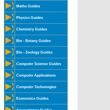
Maths Guides
Physics Guides
Chemistry Guides
Bio - Botany Guides
Bio - Zoology Guides
Computer Science Guides
Computer Applications
Computer Techonogies
Economics Guides
Accountancy Guides