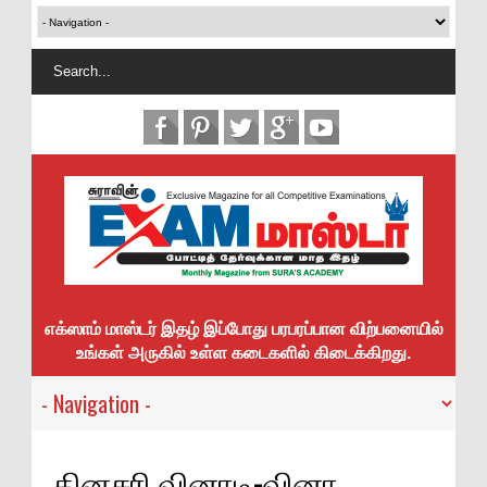
எக்ஸாம் மாஸ்டர் இதழ் இப்போது பரபரப்பான விற்பனையில்
உங்கள் அருகில் உள்ள கடைகளில் கிடைக்கிறது.
தினசரி வினாடி-வினா