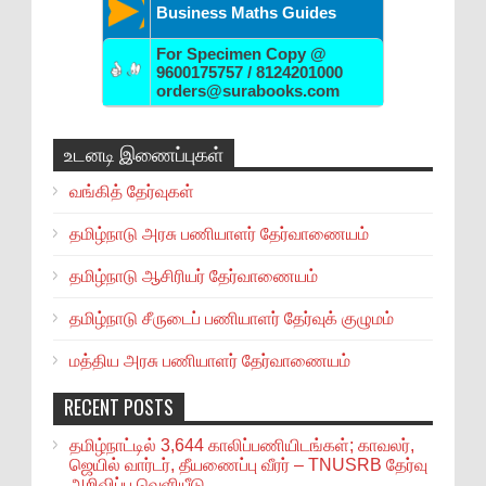
Business Maths Guides
For Specimen Copy @
9600175757 / 8124201000
orders@surabooks.com
உடனடி இணைப்புகள்
வங்கித் தேர்வுகள்
தமிழ்நாடு அரசு பணியாளர் தேர்வாணையம்
தமிழ்நாடு ஆசிரியர் தேர்வாணையம்
தமிழ்நாடு சீருடைப் பணியாளர் தேர்வுக் குழுமம்
மத்திய அரசு பணியாளர் தேர்வாணையம்
RECENT POSTS
தமிழ்நாட்டில் 3,644 காலிப்பணியிடங்கள்; காவலர்,
ஜெயில் வார்டர், தீயணைப்பு வீரர் – TNUSRB தேர்வு
அறிவிப்பு வெளியீடு