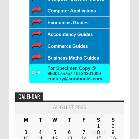
Computer Applicaions
Economics Guides
Accountancy Guides
Commerce Guides
Business Maths Guides
For Specimen Copy @
9600175757 / 8124201000
enquiry@surabooks.com
CALENDAR
AUGUST 2026
M
T
W
T
F
S
S
1
2
3
4
5
6
7
8
9
10
11
12
13
14
15
16