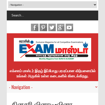
எக்ஸாம் மாஸ்டர் இதழ் இப்போது பரபரப்பான விற்பனையில்
உங்கள் அருகில் உள்ள கடைகளில் கிடைக்கிறது.
தினசரி வினாடி-வினா