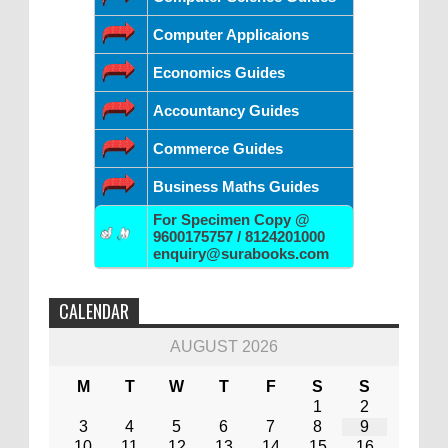
Computer Applicaions
Economics Guides
Accountancy Guides
Commerce Guides
Business Maths Guides
For Specimen Copy @
9600175757 / 8124201000
enquiry@surabooks.com
CALENDAR
AUGUST 2026
M
T
W
T
F
S
S
1
2
3
4
5
6
7
8
9
10
11
12
13
14
15
16