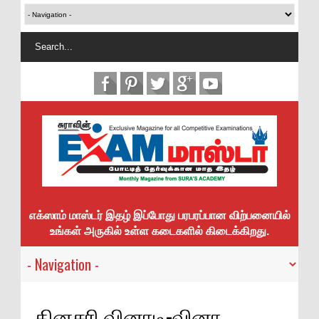
எக்ஸாம் மாஸ்டர் இதழ் இப்போது பரபரப்பான விற்பனையில்
உங்கள் அருகில் உள்ள கடைகளில் கிடைக்கிறது.
தினசரி வினாடி-வினா