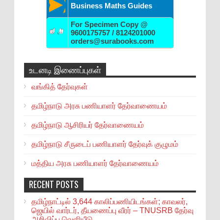
Business Maths Guides
For Specimen Copy @
9600175757 / 8124201000
orders@surabooks.com
உடனடி இணைப்புகள்
வங்கித் தேர்வுகள்
தமிழ்நாடு அரசு பணியாளர் தேர்வாணையம்
தமிழ்நாடு ஆசிரியர் தேர்வாணையம்
தமிழ்நாடு சீருடைப் பணியாளர் தேர்வுக் குழுமம்
மத்திய அரசு பணியாளர் தேர்வாணையம்
RECENT POSTS
தமிழ்நாட்டில் 3,644 காலிப்பணியிடங்கள்; காவலர்,
ஜெயில் வார்டர், தீயணைப்பு வீரர் – TNUSRB தேர்வு
அறிவிப்பு வெளியீடு