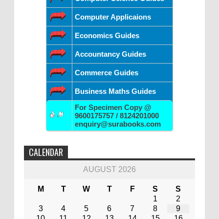
Computer Applicaions
Economics Guides
Accountancy Guides
Commerce Guides
Business Maths Guides
For Specimen Copy @
9600175757 / 8124201000
enquiry@surabooks.com
CALENDAR
AUGUST 2026
M
T
W
T
F
S
S
1
2
3
4
5
6
7
8
9
10
11
12
13
14
15
16