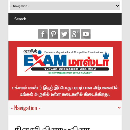
எக்ஸாம் மாஸ்டர் இதழ் இப்போது பரபரப்பான விற்பனையில்
உங்கள் அருகில் உள்ள கடைகளில் கிடைக்கிறது.
தினசரி வினாடி-வினா