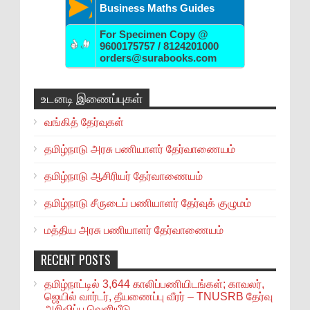
Business Maths Guides
For Specimen Copy @
9600175757 / 8124201000
orders@surabooks.com
உடனடி இணைப்புகள்
வங்கித் தேர்வுகள்
தமிழ்நாடு அரசு பணியாளர் தேர்வாணையம்
தமிழ்நாடு ஆசிரியர் தேர்வாணையம்
தமிழ்நாடு சீருடைப் பணியாளர் தேர்வுக் குழுமம்
மத்திய அரசு பணியாளர் தேர்வாணையம்
RECENT POSTS
தமிழ்நாட்டில் 3,644 காலிப்பணியிடங்கள்; காவலர்,
ஜெயில் வார்டர், தீயணைப்பு வீரர் – TNUSRB தேர்வு
அறிவிப்பு வெளியீடு