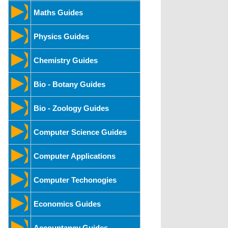
Maths Guides
Physics Guides
Chemistry Guides
Bio - Botany Guides
Bio - Zoology Guides
Computer Science Guides
Computer Applications
Computer Techonogies
Economics Guides
Accountancy Guides