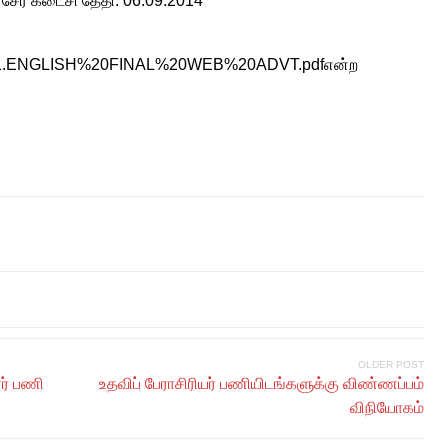
 சேர கடைசி தேதி: 06.09.2014
nts/1.ENGLISH%20FINAL%20WEB%20ADVT.pdfஎன்ற
OLDER POST
ளர் பணி
உதவிப் பேராசிரியர் பணியிடங்களுக்கு விண்ணப்பம்
விநியோகம்