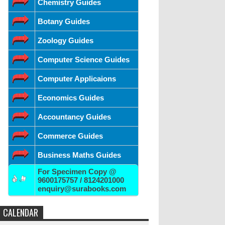
Chemistry Guides
Botany Guides
Zoology Guides
Computer Science Guides
Computer Applicaions
Economics Guides
Accountancy Guides
Commerce Guides
Business Maths Guides
For Specimen Copy @
9600175757 / 8124201000
enquiry@surabooks.com
CALENDAR