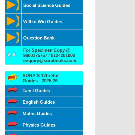
Social Science Guides
Will to Win Guides
Question Bank
For Specimen Copy @
9600175757 / 8124201000
enquiry@surabooks.com
SURA'S 12th Std
Guides - 2025-26
Tamil Guides
English Guides
Maths Guides
Physics Guides