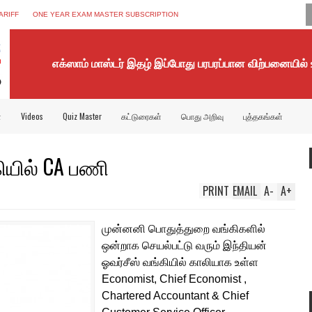
ARIFF
ONE YEAR EXAM MASTER SUBSCRIPTION
எக்ஸாம் மாஸ்டர் இதழ் இப்போது பரபரப்பான விற்பனையில்
்
Videos
Quiz Master
கட்டுரைகள்
பொது அறிவு
புத்தகங்கள்
ியில் CA பணி
PRINT
EMAIL
A
-
A
+
முன்னனி பொதுத்துறை வங்கிகளில்
ஒன்றாக செயல்பட்டு வரும் இந்தியன்
ஓவர்சீஸ் வங்கியில் காலியாக உள்ள
Economist, Chief Economist ,
Chartered Accountant & Chief