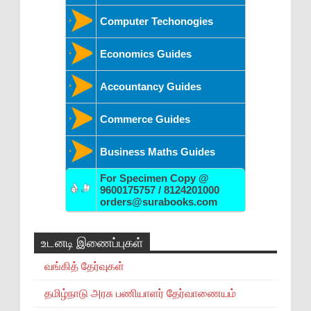
Computer Techonogies
Economics Guides
Accountancy Guides
Commerce Guides
Business Maths Guides
For Specimen Copy @
9600175757 / 8124201000
orders@surabooks.com
உடனடி இணைப்புகள்
வங்கித் தேர்வுகள்
தமிழ்நாடு அரசு பணியாளர் தேர்வாணையம்