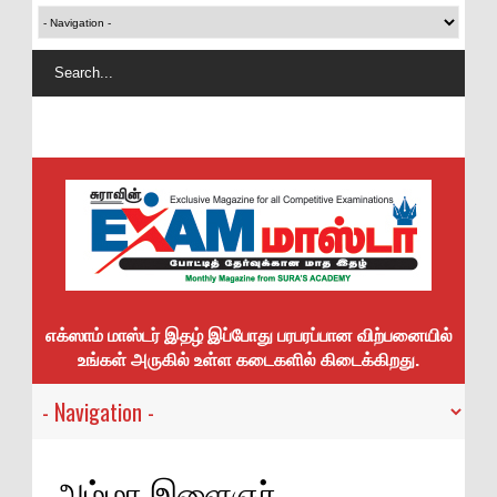
எக்ஸாம் மாஸ்டர் இதழ் இப்போது பரபரப்பான விற்பனையில்
உங்கள் அருகில் உள்ள கடைகளில் கிடைக்கிறது.
அம்மா இளைஞர்