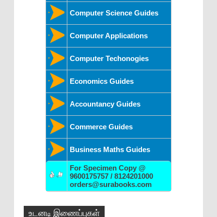
Computer Science Guides
Computer Applications
Computer Techonogies
Economics Guides
Accountancy Guides
Commerce Guides
Business Maths Guides
For Specimen Copy @
9600175757 / 8124201000
orders@surabooks.com
உடனடி இணைப்புகள்