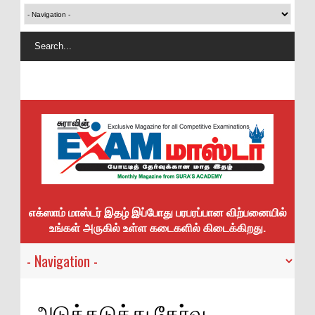
எக்ஸாம் மாஸ்டர் இதழ் இப்போது பரபரப்பான விற்பனையில்
உங்கள் அருகில் உள்ள கடைகளில் கிடைக்கிறது.
அடுத்தடுத்து தேர்வு