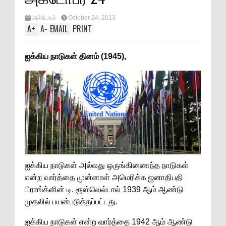
அக்டோபர்
October 24, 2013
A
+
A
-
EMAIL
PRINT
ஐக்கிய நாடுகள் தினம் (1945),
ஐக்கிய நாடுகள் அல்லது ஒருங்கிணைந்த நாடுகள்
என்ற வார்த்தை முன்னாள் அமெரிக்க ஜனாதிபதி
பிராங்க்ளின் டி. ரூஸ்வெல்டால் 1939 ஆம் ஆண்டு
முதலில் பயன்படுத்தப்பட்டது.
ஐக்கிய நாடுகள் என்ற வார்த்தை 1942 ஆம் ஆண்டு