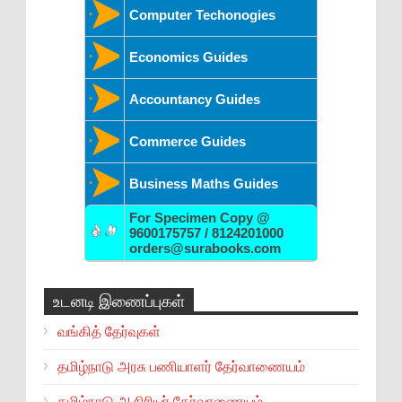
Computer Techonogies
Economics Guides
Accountancy Guides
Commerce Guides
Business Maths Guides
For Specimen Copy @
9600175757 / 8124201000
orders@surabooks.com
உடனடி இணைப்புகள்
வங்கித் தேர்வுகள்
தமிழ்நாடு அரசு பணியாளர் தேர்வாணையம்
தமிழ்நாடு ஆசிரியர் தேர்வாணையம்