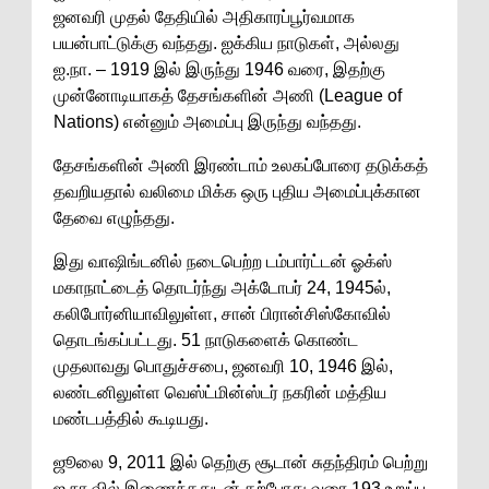
ஜனவரி முதல் தேதியில் அதிகாரப்பூர்வமாக
பயன்பாட்டுக்கு வந்தது. ஐக்கிய நாடுகள், அல்லது
ஐ.நா. – 1919 இல் இருந்து 1946 வரை, இதற்கு
முன்னோடியாகத் தேசங்களின் அணி (League of
Nations) என்னும் அமைப்பு இருந்து வந்தது.
தேசங்களின் அணி இரண்டாம் உலகப்போரை தடுக்கத்
தவறியதால் வலிமை மிக்க ஒரு புதிய அமைப்புக்கான
தேவை எழுந்தது.
இது வாஷிங்டனில் நடைபெற்ற டம்பார்ட்டன் ஓக்ஸ்
மகாநாட்டைத் தொடர்ந்து அக்டோபர் 24, 1945ல்,
கலிபோர்னியாவிலுள்ள, சான் பிரான்சிஸ்கோவில்
தொடங்கப்பட்டது. 51 நாடுகளைக் கொண்ட
முதலாவது பொதுச்சபை, ஜனவரி 10, 1946 இல்,
லண்டனிலுள்ள வெஸ்ட்மின்ஸ்டர் நகரின் மத்திய
மண்டபத்தில் கூடியது.
ஜூலை 9, 2011 இல் தெற்கு சூடான் சுதந்திரம் பெற்று
ஐ.நா.வில் இணைந்ததுடன் தற்போது வரை 193 உறுப்பு