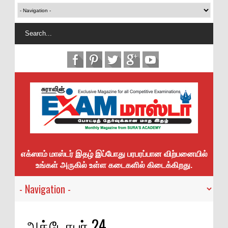
எக்ஸாம் மாஸ்டர் இதழ் இப்போது பரபரப்பான விற்பனையில்
உங்கள் அருகில் உள்ள கடைகளில் கிடைக்கிறது.
அக்டோபர் 24